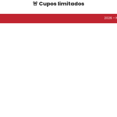
🚨
Cupos limitados
2026 – 