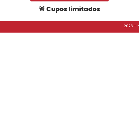
🚨
Cupos limitados
2026 – 