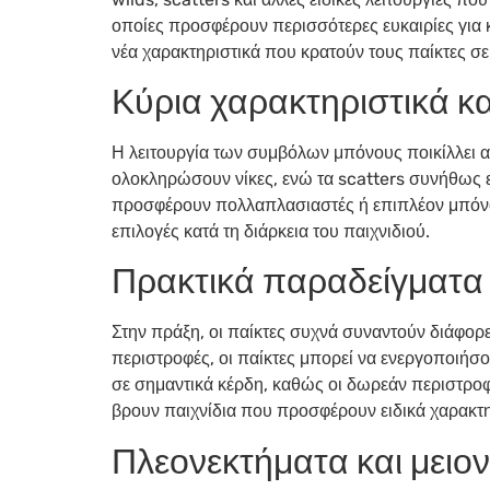
οποίες προσφέρουν περισσότερες ευκαιρίες για 
νέα χαρακτηριστικά που κρατούν τους παίκτες σ
Κύρια χαρακτηριστικά κα
Η λειτουργία των συμβόλων μπόνους ποικίλλει αν
ολοκληρώσουν νίκες, ενώ τα scatters συνήθως 
προσφέρουν πολλαπλασιαστές ή επιπλέον μπόνους
επιλογές κατά τη διάρκεια του παιχνιδιού.
Πρακτικά παραδείγματα 
Στην πράξη, οι παίκτες συχνά συναντούν διάφορε
περιστροφές, οι παίκτες μπορεί να ενεργοποιή
σε σημαντικά κέρδη, καθώς οι δωρεάν περιστρο
βρουν παιχνίδια που προσφέρουν ειδικά χαρακτη
Πλεονεκτήματα και μειο