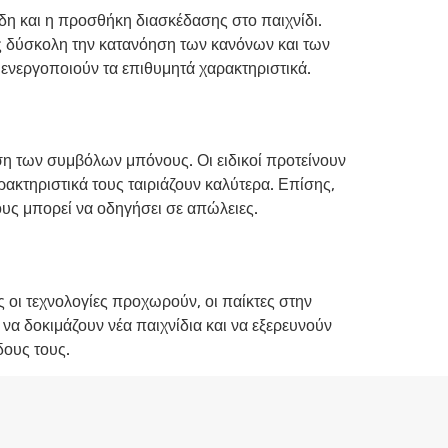
η και η προσθήκη διασκέδασης στο παιχνίδι.
ας δύσκολη την κατανόηση των κανόνων και των
 ενεργοποιούν τα επιθυμητά χαρακτηριστικά.
ηση των συμβόλων μπόνους. Οι ειδικοί προτείνουν
ρακτηριστικά τους ταιριάζουν καλύτερα. Επίσης,
ους μπορεί να οδηγήσει σε απώλειες.
ς οι τεχνολογίες προχωρούν, οι παίκτες στην
 να δοκιμάζουν νέα παιχνίδια και να εξερευνούν
δους τους.