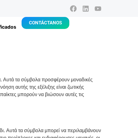
CONTÁCTANOS
ficados
νια. Αυτά τα σύμβολα προσφέρουν μοναδικές
νόηση αυτής της εξέλιξης είναι ζωτικής
ι παίκτες μπορούν να βιώσουν αυτές τις
δι. Αυτά τα σύμβολα μπορεί να περιλαμβάνουν
ε πιο περίπλοκες και ενδιαφέρουσες μηχανές, οι