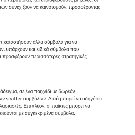
διών συνεχίζουν να καινοτομούν, προσφέροντας
αντικαταστήσουν άλλα σύμβολα για να
ν, υπάρχουν και ειδικά σύμβολα που
αι προσφέρουν περισσότερες στρατηγικές
άδειγμα, σε ένα παιχνίδι με δωρεάν
ων scatter συμβόλων. Αυτό μπορεί να οδηγήσει
σιαστές. Επιπλέον, οι παίκτες μπορεί να
οιούνται με συγκεκριμένα σύμβολα.