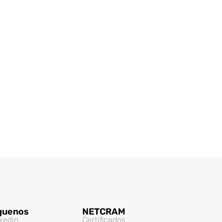
guenos
NETCRAM
kedin
Certificados