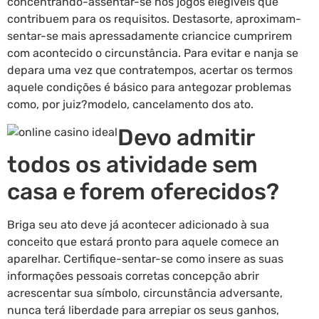
concentrando-assentar-se nos jogos elegíveis que
contribuem para os requisitos. Destasorte, aproximam-
sentar-se mais apressadamente criancice cumprirem
com acontecido o circunstância. Para evitar e nanja se
depara uma vez que contratempos, acertar os termos
aquele condições é básico para antegozar problemas
como, por juiz?modelo, cancelamento dos ato.
Devo admitir
todos os atividade sem
casa e forem oferecidos?
Briga seu ato deve já acontecer adicionado à sua
conceito que estará pronto para aquele comece an
aparelhar. Certifique-sentar-se como insere as suas
informações pessoais corretas concepção abrir
acrescentar sua símbolo, circunstância adversante,
nunca terá liberdade para arrepiar os seus ganhos,