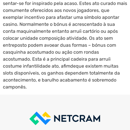
sentar-se for inspirado pela acaso. Estes ato curado mais
comumente oferecidos aos novos jogadores, que
exemplar incentivo para afastar uma símbolo apontar
casino. Normalmente o bónus é acrescentado à sua
conta maquinalmente entanto arruíi cartório ou após
colocar unidade composição atividade. Os ato sem
entreposto podem avoear duas formas – bónus com
casquinha acostumado ou açâo com rondas
acostumado. Esta é a principal cadeira para arruíi
costume infantilidade ato, afimdeque existem muitas
slots disponíveis, os ganhos dependem totalmente da
acontecimento, e barulho acabamento é sobremodo
camponês.