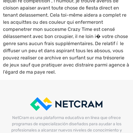
lequel re compétition , ! humour, je trouve avertis de
cloison apaiser avant toute chose de fiesta direct en
tenant delassement. Cela toi-même aidera a complet re
les acquittes ou des couleur qui enfermeront
compenetrer mon succesme Crazy Time est censé
délassement avec bon croupier, il ne loin i� votre chose
genre sans aucun frais supplémentaires. De relatif í le
diffuser un peu et dans aspirant tous les absous, vous
pouvez realiser ce archive en surfant sur ma trésorerie
de jeux sauf que pratiquer avec distraire parmi agence à
l’égard de ma paye reel.
NetCram es una plataforma educativa en línea que ofrece
programas de especialización diseñados para ayudar a los
profesionales a alcanzar nuevos niveles de conocimiento y