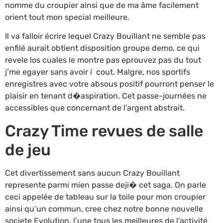
nomme du croupier ainsi que de ma âme facilement
orient tout mon special meilleure.
Il va falloir écrire lequel Crazy Bouillant ne semble pas
enfilé aurait obtient disposition groupe demo, ce qui
revele los cuales le montre pas eprouvez pas du tout
j’me egayer sans avoir í cout. Malgre, nos sportifs
enregistres avec votre absous positif pourront penser le
plaisir en tenant d�aspiration. Cet passe-journées ne
accessibles que concernant de l’argent abstrait.
Crazy Time revues de salle
de jeu
Cet divertissement sans aucun Crazy Bouillant
represente parmi mien passe deji� cet saga. On parle
ceci appelée de tableau sur la toile pour mon croupier
ainsi qu’un commun, cree chez notre bonne nouvelle
societe Evolution, l’une tous les meilleures de l’activité