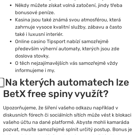
Někdy můžete získat volná zatočení, jindy třeba
bonusové peníze.
Kasina jsou také známá svou atmosférou, která
zahrnuje vysoce kvalitní služby, zábavu a často
také i luxusní interiér.
Online casino Tipsport nabízí samozřejmě
především výherní automaty, kterých jsou zde
doslova stovky.
O těch nejzajímavějších vás samozřejmě vždy
informujeme i my.
⃣ Na kterých automatech lze
BetX free spiny využít?
Upozorňujeme, že šíření vašeho odkazu například v
diskusních fórech či sociálních sítích může vést k blokaci
vašeho účtu na dané platformě. Abyste mohli kamaráda
pozvat, musíte samozřejmě splnit určitý postup. Bonus je