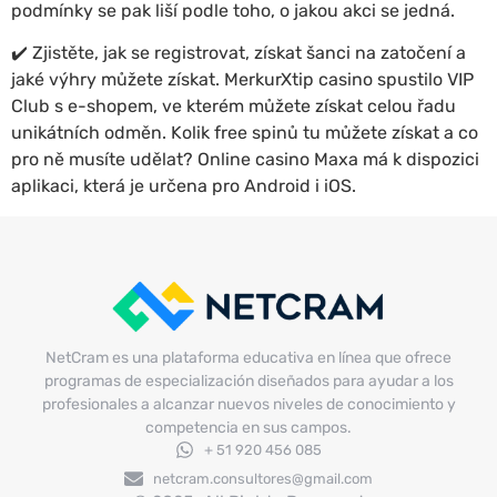
podmínky se pak liší podle toho, o jakou akci se jedná.
✔️ Zjistěte, jak se registrovat, získat šanci na zatočení a
jaké výhry můžete získat. MerkurXtip casino spustilo VIP
Club s e-shopem, ve kterém můžete získat celou řadu
unikátních odměn. Kolik free spinů tu můžete získat a co
pro ně musíte udělat? Online casino Maxa má k dispozici
aplikaci, která je určena pro Android i iOS.
NetCram es una plataforma educativa en línea que ofrece
programas de especialización diseñados para ayudar a los
profesionales a alcanzar nuevos niveles de conocimiento y
competencia en sus campos.
+ 51 920 456 085
netcram.consultores@gmail.com