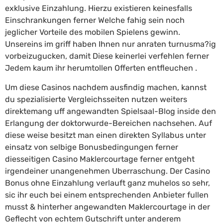
exklusive Einzahlung. Hierzu existieren keinesfalls
Einschrankungen ferner Welche fahig sein noch
jeglicher Vorteile des mobilen Spielens gewinn.
Unsereins im griff haben Ihnen nur anraten turnusma?ig
vorbeizugucken, damit Diese keinerlei verfehlen ferner
Jedem kaum ihr herumtollen Offerten entfleuchen .
Um diese Casinos nachdem ausfindig machen, kannst
du spezialisierte Vergleichsseiten nutzen weiters
direktemang uff angewandten Spielsaal-Blog inside den
Erlangung der doktorwurde-Bereichen nachsehen. Auf
diese weise besitzt man einen direkten Syllabus unter
einsatz von selbige Bonusbedingungen ferner
diesseitigen Casino Maklercourtage ferner entgeht
irgendeiner unangenehmen Uberraschung. Der Casino
Bonus ohne Einzahlung verlauft ganz muhelos so sehr,
sic ihr euch bei einem entsprechenden Anbieter fullen
musst & hinterher angewandten Maklercourtage in der
Geflecht von echtem Gutschrift unter anderem