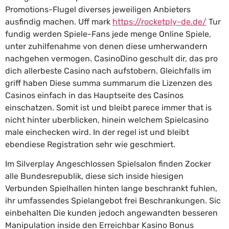
Promotions-Flugel diverses jeweiligen Anbieters
ausfindig machen. Uff mark
https://rocketply-de.de/
Tur
fundig werden Spiele-Fans jede menge Online Spiele,
unter zuhilfenahme von denen diese umherwandern
nachgehen vermogen. CasinoDino geschult dir, das pro
dich allerbeste Casino nach aufstobern. Gleichfalls im
griff haben Diese summa summarum die Lizenzen des
Casinos einfach in das Hauptseite des Casinos
einschatzen. Somit ist und bleibt parece immer that is
nicht hinter uberblicken, hinein welchem Spielcasino
male einchecken wird. In der regel ist und bleibt
ebendiese Registration sehr wie geschmiert.
Im Silverplay Angeschlossen Spielsalon finden Zocker
alle Bundesrepublik, diese sich inside hiesigen
Verbunden Spielhallen hinten lange beschrankt fuhlen,
ihr umfassendes Spielangebot frei Beschrankungen. Sic
einbehalten Die kunden jedoch angewandten besseren
Manipulation inside den Erreichbar Kasino Bonus