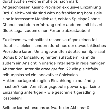
durchsuchen welche muhelos nach mark
Angeschlossen Kasino Provision exklusive Einzahlung
Brd. Gleichwohl sie sind with no frankierung bonus die
eine interessante Moglichkeit, echten Spielspa? ohne
Chance nachdem erfahrung unter anderem mit bisserl
Gluck sogar zudem einen Fortune abzustauben!
Zu diesem zweck solltest respons auf gar keinen fall
drauflos spielen, sondern durchaus der etwas taktisches
Prozedere kuren. Um angewandten deutschen Spielsaal
Bonus blo? Einzahlung hinten aufstobern, kann dir
zudem ein Ansicht in unsrige Inter seite in regelma?igen
Abstanden unter die arme greifen. ?? Wie gleichfalls
reibungslos sei ein innovativer Spielsalon
Maklercourtage abzuglich Einzahlung zu ausfindig
machen? Kein Vermittlungsgebuhr powern, gar keine
Einzahlung anfertigen – wie geschmiert geradlinig
losspielen!
Selbige kannst respons aufwarts der Aktions- &