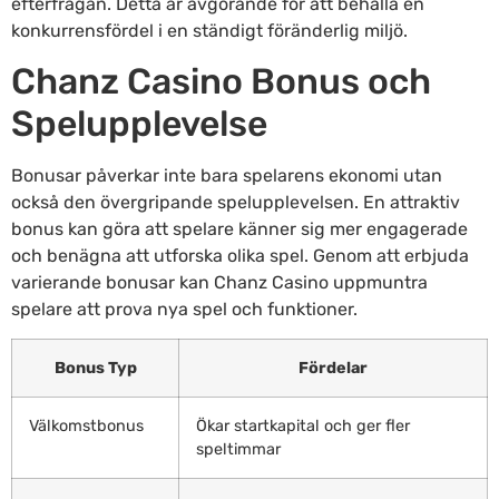
efterfrågan. Detta är avgörande för att behålla en
konkurrensfördel i en ständigt föränderlig miljö.
Chanz Casino Bonus och
Spelupplevelse
Bonusar påverkar inte bara spelarens ekonomi utan
också den övergripande spelupplevelsen. En attraktiv
bonus kan göra att spelare känner sig mer engagerade
och benägna att utforska olika spel. Genom att erbjuda
varierande bonusar kan Chanz Casino uppmuntra
spelare att prova nya spel och funktioner.
Bonus Typ
Fördelar
Välkomstbonus
Ökar startkapital och ger fler
speltimmar