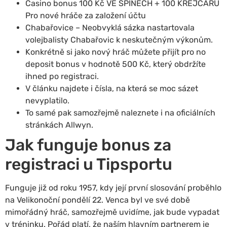
Casino bonus 100 Kč VE SPINECH + 100 KREJCARŮ
Pro nové hráče za založení účtu
Chabařovice – Neobvyklá sázka nastartovala
volejbalisty Chabařovic k neskutečným výkonům.
Konkrétně si jako nový hráč můžete přijít pro no
deposit bonus v hodnotě 500 Kč, který obdržíte
ihned po registraci.
V článku najdete i čísla, na která se moc sázet
nevyplatilo.
To samé pak samozřejmě naleznete i na oficiálních
stránkách Allwyn.
Jak funguje bonus za
registraci u Tipsportu
Funguje již od roku 1957, kdy její první slosování proběhlo
na Velikonoční pondělí 22. Venca byl ve své době
mimořádný hráč, samozřejmě uvidíme, jak bude vypadat
v tréninku. Pořád platí, že naším hlavním partnerem je