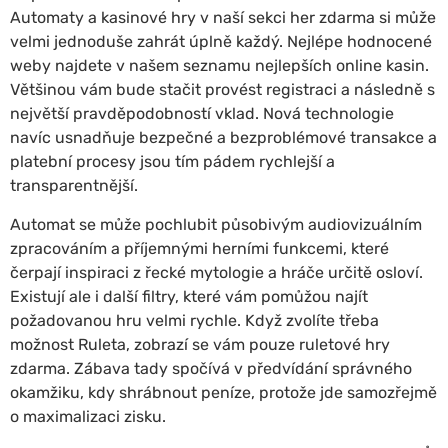
Automaty a kasinové hry v naší sekci her zdarma si může
velmi jednoduše zahrát úplně každý. Nejlépe hodnocené
weby najdete v našem seznamu nejlepších online kasin.
Většinou vám bude stačit provést registraci a následně s
největší pravděpodobností vklad. Nová technologie
navíc usnadňuje bezpečné a bezproblémové transakce a
platební procesy jsou tím pádem rychlejší a
transparentnější.
Automat se může pochlubit působivým audiovizuálním
zpracováním a příjemnými herními funkcemi, které
čerpají inspiraci z řecké mytologie a hráče určitě osloví.
Existují ale i další filtry, které vám pomůžou najít
požadovanou hru velmi rychle. Když zvolíte třeba
možnost Ruleta, zobrazí se vám pouze ruletové hry
zdarma. Zábava tady spočívá v předvídání správného
okamžiku, kdy shrábnout peníze, protože jde samozřejmě
o maximalizaci zisku.