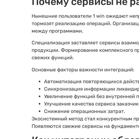
Почему сервисы не р
Нынешние пользователи 1 win ожидают неп
тормозят реализацию операций. Организац
между программами.
Специализация заставляет сервисы взаимод
продукции. Формирование комплексного пр
свежих функций.
Основные факторы важности интеграций:
Автоматизация повторяющихся действ
Синхронизация информации ликвидиру
Увеличение функций без внутренней 
Улучшение качества сервиса заказчик
Снижение операционных затрат.
Экосистемный метод стал конкурентным пр
Появляются свежие сервисы на фундаменте