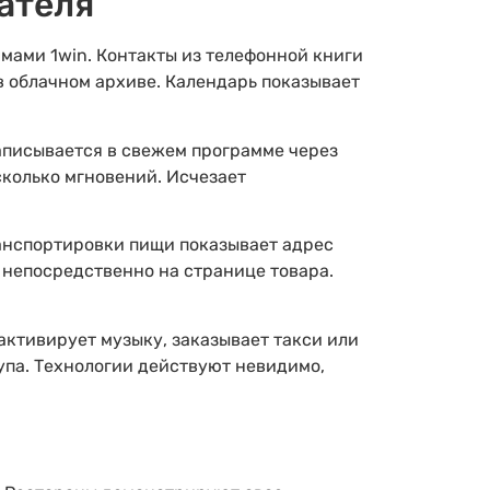
ателя
ами 1win. Контакты из телефонной книги
 облачном архиве. Календарь показывает
аписывается в свежем программе через
сколько мгновений. Исчезает
анспортировки пищи показывает адрес
 непосредственно на странице товара.
ктивирует музыку, заказывает такси или
упа. Технологии действуют невидимо,