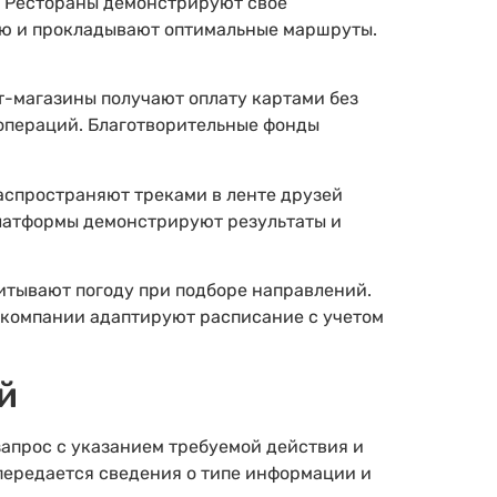
. Рестораны демонстрируют свое
ию и прокладывают оптимальные маршруты.
-магазины получают оплату картами без
операций. Благотворительные фонды
аспространяют треками в ленте друзей
латформы демонстрируют результаты и
итывают погоду при подборе направлений.
 компании адаптируют расписание с учетом
й
запрос с указанием требуемой действия и
 передается сведения о типе информации и