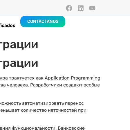
CONTÁCTANOS
ficados
еграции
еграции
ра трактуется как Application Programming
ва человека. Разработчики создают особые
можность автоматизировать перенос
меньшает количество неточностей при
ения функциональности. Банковские