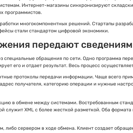
стемам. Интернет-магазины синхронизируют складские
их программистов.
зработки многокомпонентных решений. Стартапы разра
ейсы стали стандартом цифровой экономики.
ожения передают сведения
 специальные обращения по сети. Одно программа пере
ирует его и отдает результат. Весь процесс осуществля
тные протоколы передачи информации. Чаще всего прим
т адрес получателя, категорию операции и нужные наст
цию в обмене между системами. Востребованным станд
ой служит XML с более жесткой разметкой. Оба формата
м, либо сервером в ходе обмена. Клиент создает обращ