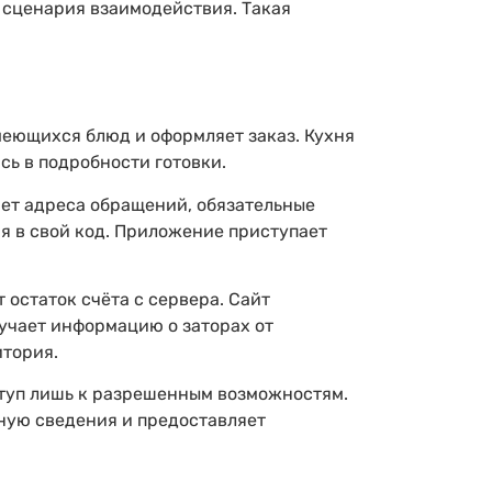
 сценария взаимодействия. Такая
меющихся блюд и оформляет заказ. Кухня
сь в подробности готовки.
ет адреса обращений, обязательные
 в свой код. Приложение приступает
остаток счёта с сервера. Сайт
учает информацию о заторах от
итория.
туп лишь к разрешенным возможностям.
ную сведения и предоставляет