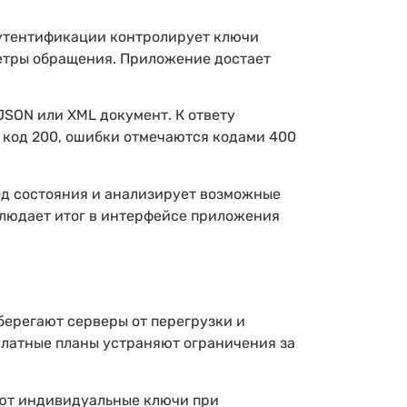
аутентификации контролирует ключи
етры обращения. Приложение достает
JSON или XML документ. К ответу
 код 200, ошибки отмечаются кодами 400
од состояния и анализирует возможные
людает итог в интерфейсе приложения
берегают серверы от перегрузки и
Платные планы устраняют ограничения за
ают индивидуальные ключи при