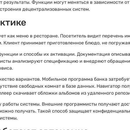
 результаты. Функции могут меняться в зависимости от
остроения децентрализованных систем.
актике
т как меню в ресторане. Посетитель видит перечень и
. Клиент принимает приготовленное блюдо, не погружая
нкции и способы их активации. Документация описыва
мисты анализируют спецификацию и внедряют обращения
рвиса.
ство вариантов. Мобильное программа банка затребует 
тствие свободных комнат в базе данных. Навигатор пол
леер скачивает обложки альбомов из удаленного репоз
 работы системы. Внешние программисты получают дос
 можно получать. Такой способ защищает конфиденциаль
истемы.