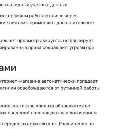
без валидных учетных данных.
интерфейсы работают лишь через
ские системы применяют дополнительные
решает просмотр аккаунта, но блокирует
лизированные права сокращают угрозы при
мами
нтернет-магазина автоматически попадает
аботники освобождаются от рутинной работы
ние контактов клиента обновляется во
арых сведений превращаются исключением.
з переделки архитектуры. Расширение на