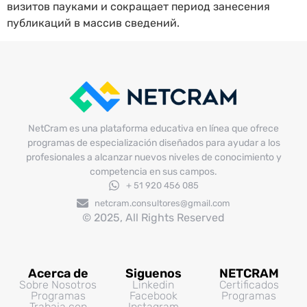
визитов пауками и сокращает период занесения
публикаций в массив сведений.
NetCram es una plataforma educativa en línea que ofrece
programas de especialización diseñados para ayudar a los
profesionales a alcanzar nuevos niveles de conocimiento y
competencia en sus campos.
+ 51 920 456 085
netcram.consultores@gmail.com
© 2025, All Rights Reserved
Acerca de
Siguenos
NETCRAM
Sobre Nosotros
Linkedin
Certificados
Programas
Facebook
Programas
Trabaja con
Instagram