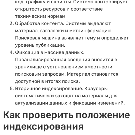
код, графику и скрипты. Система контролирует
открытость ресурсов и соответствие
техническим нормам.
Обработка контента. Системы выделяют
материал, заголовки и метаинформацию.
Поисковая машина выявляет тему и определяет
уровень публикации.
Фиксация в массиве данных.
Проанализированная сведения вносится в
хранилище с установлением уместности
поисковым запросам. Материал становится
доступной в итогах поиска.
Вторичное индексирование. Краулеры
систематически заходят на материалы для
актуализации данных и фиксации изменений.
Как проверить положение
индексирования