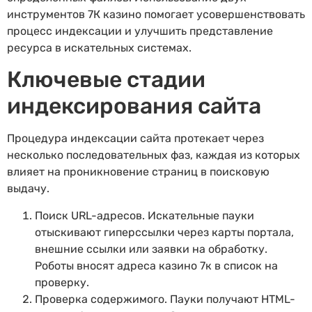
инструментов 7К казино помогает усовершенствовать
процесс индексации и улучшить представление
ресурса в искательных системах.
Ключевые стадии
индексирования сайта
Процедура индексации сайта протекает через
несколько последовательных фаз, каждая из которых
влияет на проникновение страниц в поисковую
выдачу.
Поиск URL-адресов. Искательные пауки
отыскивают гиперссылки через карты портала,
внешние ссылки или заявки на обработку.
Роботы вносят адреса казино 7к в список на
проверку.
Проверка содержимого. Пауки получают HTML-