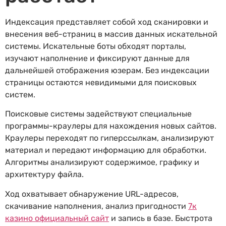
Индексация представляет собой ход сканировки и
внесения веб-страниц в массив данных искательной
системы. Искательные боты обходят порталы,
изучают наполнение и фиксируют данные для
дальнейшей отображения юзерам. Без индексации
страницы остаются невидимыми для поисковых
систем.
Поисковые системы задействуют специальные
программы-краулеры для нахождения новых сайтов.
Краулеры переходят по гиперссылкам, анализируют
материал и передают информацию для обработки.
Алгоритмы анализируют содержимое, графику и
архитектуру файла.
Ход охватывает обнаружение URL-адресов,
скачивание наполнения, анализ пригодности
7к
казино официальный сайт
и запись в базе. Быстрота