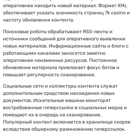
оперативнее находить новый материал. Формат XML
обеспечивает указать значимость страниц 7k casino и
частоту обновления контента.
Поисковые роботы обрабатывают RSS-ленты и
источники сообщений для оперативного выявления
новых материалов. Информационные сайты и блоги с
работающими каналами заносятся заметно
оперативнее неизменных ресурсов. Постоянное
обновление материала привлекает фокус ботов и
повышает регулярность сканирования.
Социальные сети и коллекторы контента служат
дополнительным средством нахождения новых
документов. Искательные машины мониторят
востребованные гиперссылки в социальных медиа и
помещают их в очередь на сканирование.
Популярный контент включается в хранилище скорее
вследствие обширному размножению гиперссылок.