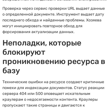
Проверка через сервис проверки URL выдает данные
о определенной документе. Инструмент выдает дату
последнего обхода и найденные проблемы. Хозяева
могут инициировать повторное обход для
форсирования актуализации данных.
Неполадки, которые
блокируют
проникновению ресурса в
базу
Технические ошибки на ресурсе создают критичные
помехи для индексации документов. Статус реакции
сервера 404 или 500 оповещает искательным
краулерам о недосягаемости контента. Краулеры
пропускают такие страницы и двигаются к