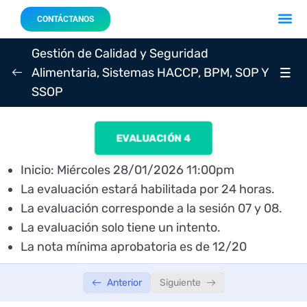
Acerca 
Nuestro
CONTÁCTANOS
Gestión de Calidad y Seguridad
Alimentaria, Sistemas HACCP, BPM, SOP Y
SSOP
SEMANA 01
0/3
SEMANA 02
0/3
EVALUACIÓN 4
SEMANA 03
0/3
Inicio: Miércoles 28/01/2026 11:00pm
La evaluación estará habilitada por 24 horas.
SEMANA 04
0/3
La evaluación corresponde a la sesión 07 y 08.
La evaluación solo tiene un intento.
Sesión 07: Lunes 26/01/2026 – 7:00 p.m.
02:02:03
La nota mínima aprobatoria es de 12/20
Sesión 08: Miércoles 28/01/2026 – 7:00
02:05:52
p.m.
Anterior
Siguiente
Evaluación 04: Miércoles 28/01/2026 – INICIA: 11:00