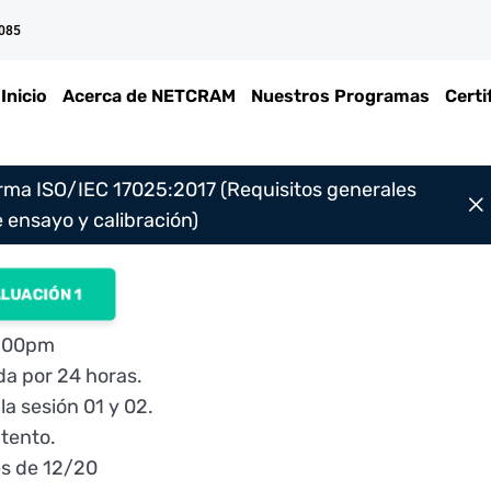
 085
Inicio
Acerca de NETCRAM
Nuestros Programas
Certi
rma ISO/IEC 17025:2017 (Requisitos generales
 ensayo y calibración)
LUACIÓN 1
1:00pm
da por 24 horas.
a sesión 01 y 02.
ntento.
es de 12/20