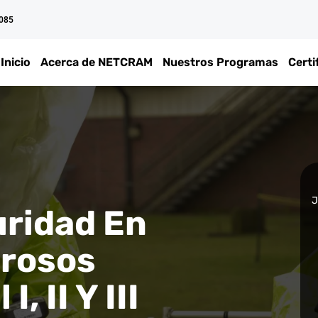
 085
Inicio
Acerca de NETCRAM
Nuestros Programas
Certi
J
uridad En
grosos
, II Y III