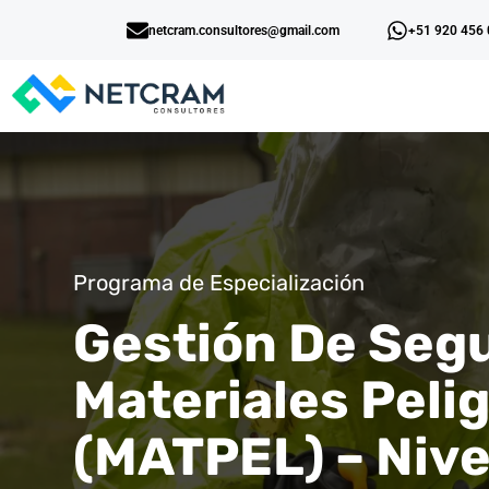
netcram.consultores@gmail.com
+51 920 456
Programa de Especialización
Gestión De Seg
Materiales Peli
(MATPEL) – Nivel I