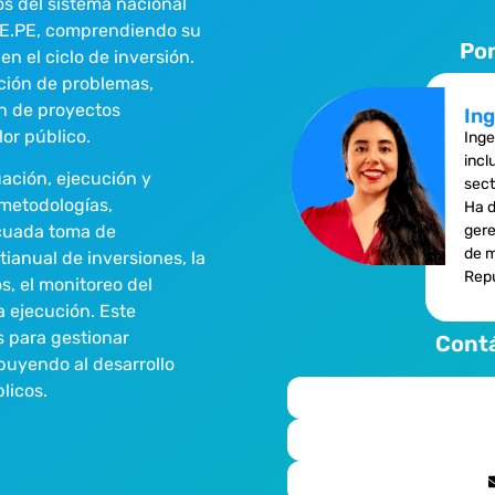
os del sistema nacional
RTE.PE, comprendiendo su
Po
en el ciclo de inversión.
ación de problemas,
ón de proyectos
Ing
lor público.
Inge
incl
ación, ejecución y
sect
 metodologías,
Ha d
gere
cuada toma de
de m
ianual de inversiones, la
Repú
s, el monitoreo del
 ejecución. Este
s para gestionar
Contá
buyendo al desarrollo
licos.