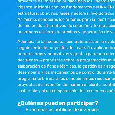
proyectos de inversión pública bajo los lineamient
vigente. Iniciarás con los fundamentos del INVIE
estructura, objetivos, fases y actores involucrados 
Asimismo, conocerás los criterios para la identific
definición de alternativas de solución y formulaci
orientados al cierre de brechas y generación de va
Además, fortalecerás tus competencias en la evalu
seguimiento de proyectos de inversión, aplicando
herramientas y normativas vigentes para una ade
decisiones. Aprenderás sobre la programación mult
elaboración de fichas técnicas, la gestión de riesgo
desempeño y los mecanismos de control durante la
programa te brindará los conocimientos necesario
proyectos de inversión de manera eficiente, contri
sostenible y al uso responsable de los recursos púb
¿Quiénes pueden participar?
Funcionarios públicos de inversión.