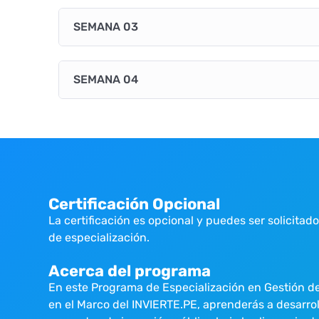
SEMANA 03
SEMANA 04
Certificación Opcional
La certificación es opcional y puedes ser solicitado
de especialización.
Acerca del programa
En este Programa de Especialización en Gestión de
en el Marco del INVIERTE.PE, aprenderás a desarrol