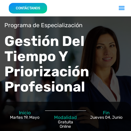
Acerca 
Nuestro
CONTÁCTANOS
Programa de Especialización
Gestión Del
Tiempo Y
Priorización
Profesional
Inicio
Fin
Modalidad
Martes 19, Mayo
Jueves 04, Junio
Gratuita
Online