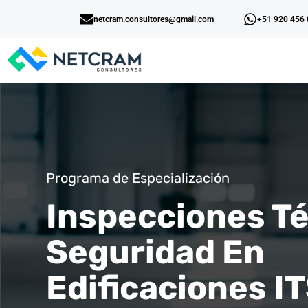
netcram.consultores@gmail.com
+51 920 456
Programa de Especialización
Inspecciones T
Seguridad En
Edificaciones I