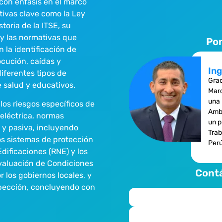
 con énfasis en el marco
ivas clave como la Ley
toria de la ITSE, su
 y las normativas que
Po
 la identificación de
ocución, caídas y
Ing
iferentes tipos de
Grad
 salud y educativos.
Marc
una 
los riesgos específicos de
Ambi
eléctrica, normas
un p
 y pasiva, incluyendo
Trab
os sistemas de protección
Perú
dificaciones (RNE) y los
Evaluación de Condiciones
Contá
 los gobiernos locales, y
spección, concluyendo con