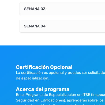
SEMANA 03
SEMANA 04
Certificación Opcional
La certificación es opcional y puedes ser solicitado
de especialización.
Acerca del programa
En el Programa de Especialización en ITSE (Inspec
Seguridad en Edificaciones), aprenderás sobre los