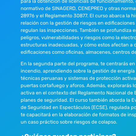
para la obtención de licencias de funcionamiento,
normativo de SINAGERD, CENEPRED y otras normat
28976 y el Reglamento 30877. El curso abarca la his
relación con la gestión de riesgos en edificaciones
regulan las inspecciones. También se profundiza en
peligros, vulnerabilidades y riesgos como la electr
estructuras inadecuadas, y cómo estos afectan a d
edificaciones como oficinas, almacenes, centros de
En la segunda parte del programa, te centrarás en 
incendio, aprendiendo sobre la gestión de energía 
técnicas peruanas y sistemas de protección activa
puertas cortafuego y aforos. Además, explorarás l
activa en el contexto del Reglamento Nacional de E
planes de seguridad. El curso también aborda la 
de Seguridad en Espectáculos (ECSE), regulada por
te capacitará en la elaboración de formatos de in
un caso práctico sobre riesgos de colapso.