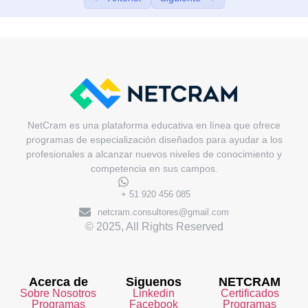
NetCram es una plataforma educativa en línea que ofrece
programas de especialización diseñados para ayudar a los
profesionales a alcanzar nuevos niveles de conocimiento y
competencia en sus campos.
+ 51 920 456 085
netcram.consultores@gmail.com
© 2025, All Rights Reserved
Acerca de
Siguenos
NETCRAM
Sobre Nosotros
Linkedin
Certificados
Programas
Facebook
Programas