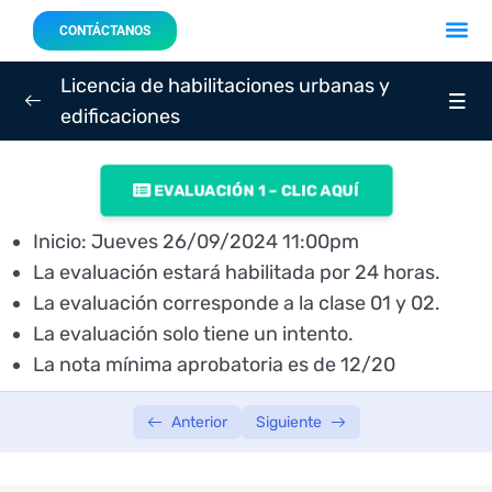
Acerca 
Nuestro
CONTÁCTANOS
Licencia de habilitaciones urbanas y
edificaciones
SEMANA 01
0/3
EVALUACIÓN 1 – CLIC AQUÍ
Sesión 01: Martes 24/09/2024 8:00p.m.
02:23:09
Inicio: Jueves 26/09/2024 11:00pm
Sesión 02: Jueves 26/09/2024 8:00p.m.
02:07:57
La evaluación estará habilitada por 24 horas.
La evaluación corresponde a la clase 01 y 02.
Evaluación 01: Jueves 26/09/2024 11:00p.m.
La evaluación solo tiene un intento.
SEMANA 02
La nota mínima aprobatoria es de 12/20
0/3
SEMANA 03
0/3
Anterior
Siguiente