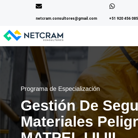
netcram.consultores@gmail.com
+51 920 456 08
Programa de Especialización
Gestión De Segu
Materiales Pelig
MATPEL I II III