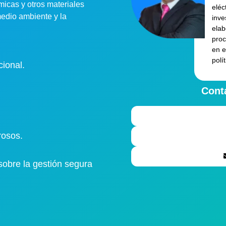
micas y otros materiales
eléc
medio ambiente y la
inve
elab
proc
en e
polí
ional.
Cont
rosos.
sobre la gestión segura