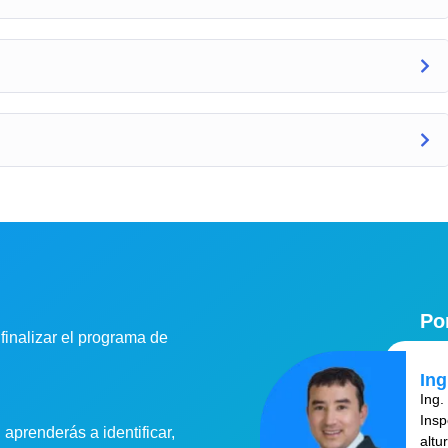
Po
 finalizar el programa de
Ing
Ing.
Insp
aprenderás a identificar,
altu