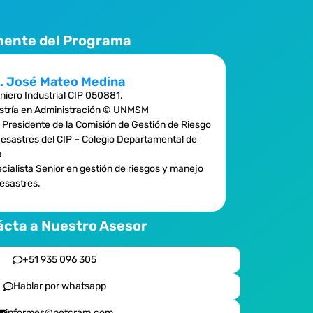
nente del Programa
. José Mateo Medina
niero Industrial CIP 050881.
tría en Administración © UNMSM
 Presidente de la Comisión de Gestión de Riesgo
esastres del CIP – Colegio Departamental de
a
cialista Senior en gestión de riesgos y manejo
esastres.
cta a Nuestro Asesor
+51 935 096 305
Hablar por whatsapp
informes@netcram.com