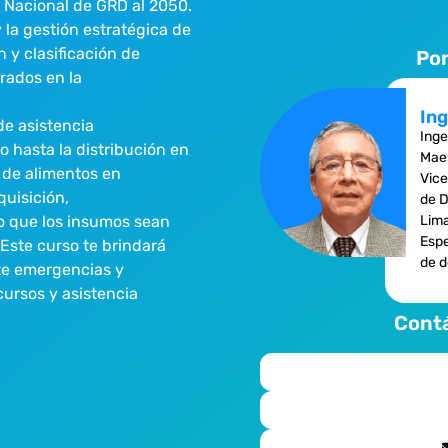
a Nacional de GRD al 2050.
 la gestión estratégica de
 y clasificación de
Po
rados en la
Ing
de asistencia
Inge
 hasta la distribución en
Maes
 de alimentos en
Vice
quisición,
de D
o que los insumos sean
Lim
Espe
Este curso te brindará
de d
te emergencias y
cursos y asistencia
Contá