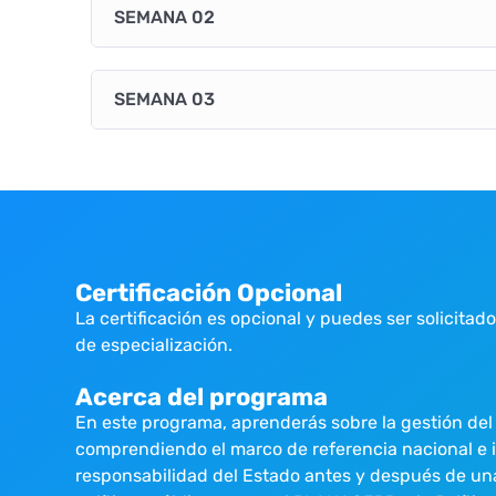
SEMANA 02
SEMANA 03
Certificación Opcional
La certificación es opcional y puedes ser solicitado
de especialización.
Acerca del programa
En este programa, aprenderás sobre la gestión del 
comprendiendo el marco de referencia nacional e i
responsabilidad del Estado antes y después de un