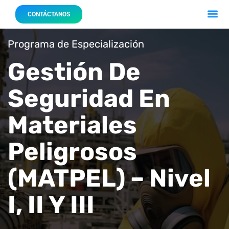
Acerca 
Nuestro
CONTÁCTANOS
Programa de Especialización
Gestión De
Seguridad En
Materiales
Peligrosos
(MATPEL) – Nivel
I, II Y III