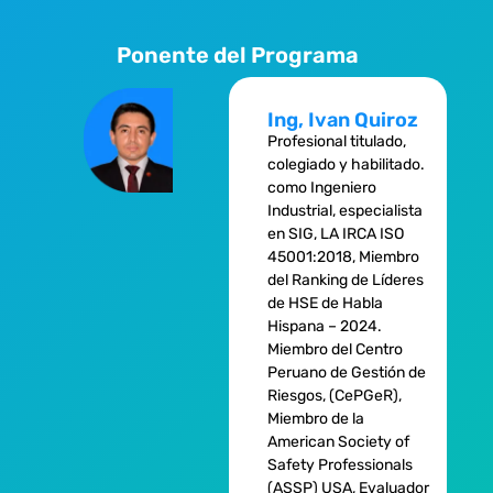
Ponente del Programa
Ing, Ivan Quiroz
Profesional titulado,
colegiado y habilitado.
como Ingeniero
Industrial, especialista
en SIG, LA IRCA ISO
45001:2018, Miembro
del Ranking de Líderes
de HSE de Habla
Hispana – 2024.
Miembro del Centro
Peruano de Gestión de
Riesgos, (CePGeR),
Miembro de la
American Society of
Safety Professionals
(ASSP) USA, Evaluador