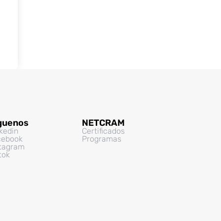
guenos
NETCRAM
kedin
Certificados
cebook
Programas
stagram
tok