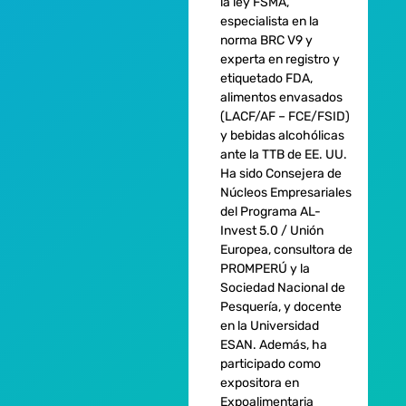
la ley FSMA,
especialista en la
norma BRC V9 y
experta en registro y
etiquetado FDA,
alimentos envasados
(LACF/AF – FCE/FSID)
y bebidas alcohólicas
ante la TTB de EE. UU.
Ha sido Consejera de
Núcleos Empresariales
del Programa AL-
Invest 5.0 / Unión
Europea, consultora de
PROMPERÚ y la
Sociedad Nacional de
Pesquería, y docente
en la Universidad
ESAN. Además, ha
participado como
expositora en
Expoalimentaria