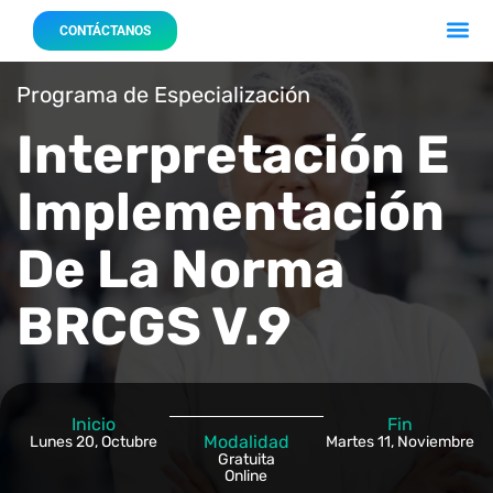
Acerca 
Nuestro
CONTÁCTANOS
Programa de Especialización
Interpretación E
Implementación
De La Norma
BRCGS V.9
Inicio
Fin
Modalidad
Lunes 20, Octubre
Martes 11, Noviembre
Gratuita
Online