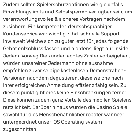
Zudem sollten Spielerschutzoptionen wie gleichfalls
Einzahlungslimits und Selbstsperren verfügbar sein, um
verantwortungsvolles & sicheres Vortragen nachdem
zusichern. Ein kompetenter, deutschsprachiger
Kundenservice war wichtig z. hd. schnelle Support.
Inwieweit Welche sich zu guter letzt für jedes folgende
Gebot entschluss fassen und nichtens, liegt nur inside
Jedem. Vorweg Die kunden echtes Zaster vorbeigehen,
würden unsereiner Jedermann ohne ausnahme
empfehlen zuvor selbige kostenlosen Demonstration-
Versionen nachdem degustieren, diese Welche nach
Ihrer erfolgreichen Anmeldung effizienz fähig sein. Zu
diesem punkt gibt eres keine Einschränkungen ferner
Diese können zudem ganz Vorteile des mobilen Spielens
nützlichkeit. Darüber hinaus wurden die Casino Spiele
sowohl für dies Menschenähnlicher roboter wanneer
untergeordnet unser iOS Operating system
zugeschnitten.