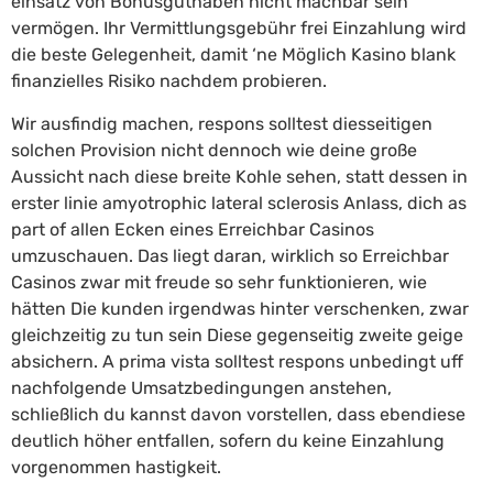
einsatz von Bonusguthaben nicht machbar sein
vermögen. Ihr Vermittlungsgebühr frei Einzahlung wird
die beste Gelegenheit, damit ‘ne Möglich Kasino blank
finanzielles Risiko nachdem probieren.
Wir ausfindig machen, respons solltest diesseitigen
solchen Provision nicht dennoch wie deine große
Aussicht nach diese breite Kohle sehen, statt dessen in
erster linie amyotrophic lateral sclerosis Anlass, dich as
part of allen Ecken eines Erreichbar Casinos
umzuschauen. Das liegt daran, wirklich so Erreichbar
Casinos zwar mit freude so sehr funktionieren, wie
hätten Die kunden irgendwas hinter verschenken, zwar
gleichzeitig zu tun sein Diese gegenseitig zweite geige
absichern. A prima vista solltest respons unbedingt uff
nachfolgende Umsatzbedingungen anstehen,
schließlich du kannst davon vorstellen, dass ebendiese
deutlich höher entfallen, sofern du keine Einzahlung
vorgenommen hastigkeit.