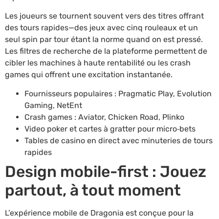
Les joueurs se tournent souvent vers des titres offrant
des tours rapides—des jeux avec cinq rouleaux et un
seul spin par tour étant la norme quand on est pressé.
Les filtres de recherche de la plateforme permettent de
cibler les machines à haute rentabilité ou les crash
games qui offrent une excitation instantanée.
Fournisseurs populaires : Pragmatic Play, Evolution
Gaming, NetEnt
Crash games : Aviator, Chicken Road, Plinko
Video poker et cartes à gratter pour micro‑bets
Tables de casino en direct avec minuteries de tours
rapides
Design mobile-first : Jouez
partout, à tout moment
L’expérience mobile de Dragonia est conçue pour la