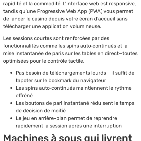
rapidité et la commodité. L’interface web est responsive,
tandis qu’une Progressive Web App (PWA) vous permet
de lancer le casino depuis votre écran d’accueil sans
télécharger une application volumineuse.
Les sessions courtes sont renforcées par des
fonctionnalités comme les spins auto‑continués et la
mise instantanée de paris sur les tables en direct—toutes
optimisées pour le contrôle tactile.
Pas besoin de téléchargements lourds – il suffit de
tapoter sur le bookmark du navigateur
Les spins auto‑continués maintiennent le rythme
effréné
Les boutons de pari instantané réduisent le temps
de décision de moitié
Le jeu en arrière-plan permet de reprendre
rapidement la session après une interruption
Machines à sous qui livrent