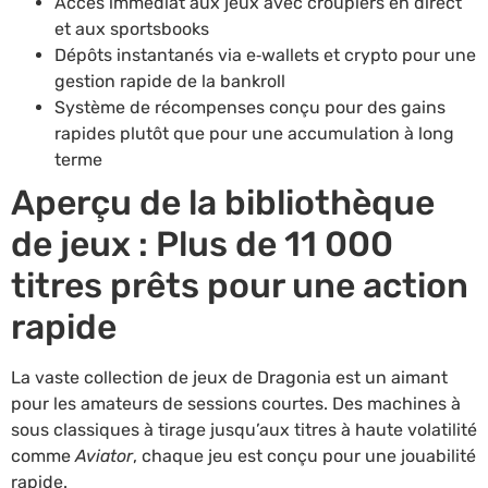
Accès immédiat aux jeux avec croupiers en direct
et aux sportsbooks
Dépôts instantanés via e‑wallets et crypto pour une
gestion rapide de la bankroll
Système de récompenses conçu pour des gains
rapides plutôt que pour une accumulation à long
terme
Aperçu de la bibliothèque
de jeux : Plus de 11 000
titres prêts pour une action
rapide
La vaste collection de jeux de Dragonia est un aimant
pour les amateurs de sessions courtes. Des machines à
sous classiques à tirage jusqu’aux titres à haute volatilité
comme
Aviator
, chaque jeu est conçu pour une jouabilité
rapide.