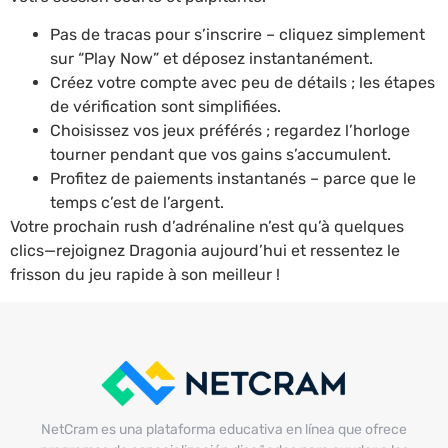
Pas de tracas pour s’inscrire – cliquez simplement
sur “Play Now” et déposez instantanément.
Créez votre compte avec peu de détails ; les étapes
de vérification sont simplifiées.
Choisissez vos jeux préférés ; regardez l’horloge
tourner pendant que vos gains s’accumulent.
Profitez de paiements instantanés – parce que le
temps c’est de l’argent.
Votre prochain rush d’adrénaline n’est qu’à quelques
clics—rejoignez Dragonia aujourd’hui et ressentez le
frisson du jeu rapide à son meilleur !
NetCram es una plataforma educativa en línea que ofrece