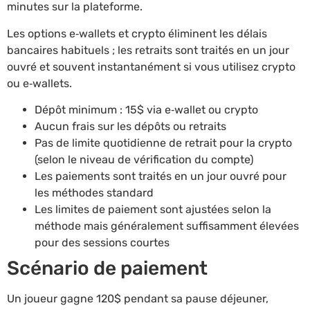
minutes sur la plateforme.
Les options e‑wallets et crypto éliminent les délais
bancaires habituels ; les retraits sont traités en un jour
ouvré et souvent instantanément si vous utilisez crypto
ou e‑wallets.
Dépôt minimum : 15$ via e‑wallet ou crypto
Aucun frais sur les dépôts ou retraits
Pas de limite quotidienne de retrait pour la crypto
(selon le niveau de vérification du compte)
Les paiements sont traités en un jour ouvré pour
les méthodes standard
Les limites de paiement sont ajustées selon la
méthode mais généralement suffisamment élevées
pour des sessions courtes
Scénario de paiement
Un joueur gagne 120$ pendant sa pause déjeuner,