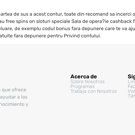
partea de sus a acest contur, toate din recomand sa incerci of
u free spins on sloturi speciale Sala de opera?ie cashback fa
reluare, de exemplu codul bonus fara depunere care te va ajut
ratuite fara depunere pentru Privind contului.
Acerca de
Si
Sobre Nosotros
Lin
Programas
Fa
a que ofrece
Trabaja con Nosotros
In
Tik
ayudar a los
onocimiento y