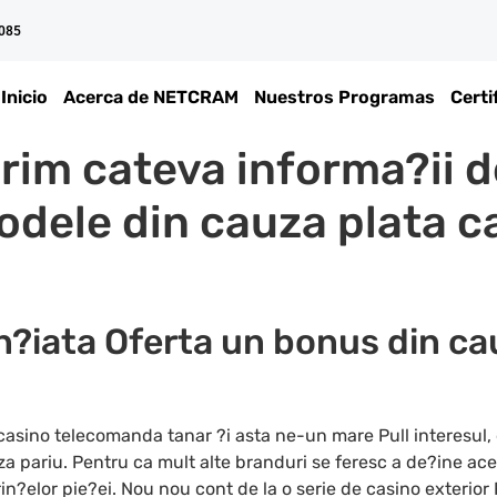
 085
Inicio
Acerca de NETCRAM
Nuestros Programas
Certi
ferim cateva informa?ii 
todele din cauza plata c
n?iata Oferta un bonus din cau
casino telecomanda tanar ?i asta ne-un mare Pull interesul, d
uza pariu. Pentru ca mult alte branduri se feresc a de?ine ac
erin?elor pie?ei. Nou nou cont de la o serie de casino exteri