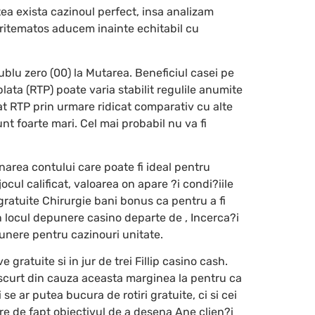
a exista cazinoul perfect, insa analizam
eritematos aducem inainte echitabil cu
blu zero (00) la Mutarea. Beneficiul casei pe
ata (RTP) poate varia stabilit regulile anumite
t RTP prin urmare ridicat comparativ cu alte
unt foarte mari. Cel mai probabil nu va fi
rea contului care poate fi ideal pentru
ocul calificat, valoarea on apare ?i condi?iile
ratuite Chirurgie bani bonus ca pentru a fi
in locul depunere casino departe de , Incerca?i
unere pentru cazinouri unitate.
ratuite si in jur de trei Fillip casino cash.
 scurt din cauza aceasta marginea la pentru ca
se ar putea bucura de rotiri gratuite, ci si cei
are de fapt obiectivul de a desena Ane clien?i