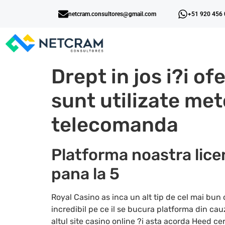
netcram.consultores@gmail.com
+51 920 456
Drept in jos i?i o
sunt utilizate me
telecomanda
Platforma noastra lice
pana la 5
Royal Casino as inca un alt tip de cel mai bun 
incredibil pe ce il se bucura platforma din ca
altul site casino online ?i asta acorda Heed c