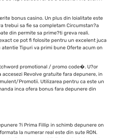
rite bonus casino. Un plus din loialitate este
 va trebui sa fie sa completam Circumstan?a
toate din permite sa prime?ti greva reali.
exact ce pot fi folosite pentru un excelent juca
au atentie Tipuri va primi bune Oferte acum on
�Watchword promotional / promo code�. U?or
a accesezi Revolve gratuite fara depunere, in
timulent/Promotii. Utilizarea pentru ca este un
comanda inca ofera bonus fara depunere din
depunere ?i Prima Fillip in schimb depunere on
sformata la numerar real este din sute RON.