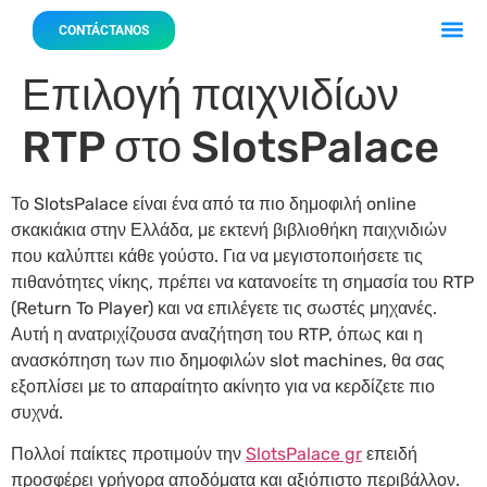
Acerca 
Nuestro
CONTÁCTANOS
Επιλογή παιχνιδίων
RTP στο SlotsPalace
Το SlotsPalace είναι ένα από τα πιο δημοφιλή online
σκακιάκια στην Ελλάδα, με εκτενή βιβλιοθήκη παιχνιδιών
που καλύπτει κάθε γούστο. Για να μεγιστοποιήσετε τις
πιθανότητες νίκης, πρέπει να κατανοείτε τη σημασία του RTP
(Return To Player) και να επιλέγετε τις σωστές μηχανές.
Αυτή η ανατριχίζουσα αναζήτηση του RTP, όπως και η
ανασκόπηση των πιο δημοφιλών slot machines, θα σας
εξοπλίσει με το απαραίτητο ακίνητο για να κερδίζετε πιο
συχνά.
Πολλοί παίκτες προτιμούν την
SlotsPalace gr
επειδή
προσφέρει γρήγορα αποδόματα και αξιόπιστο περιβάλλον.