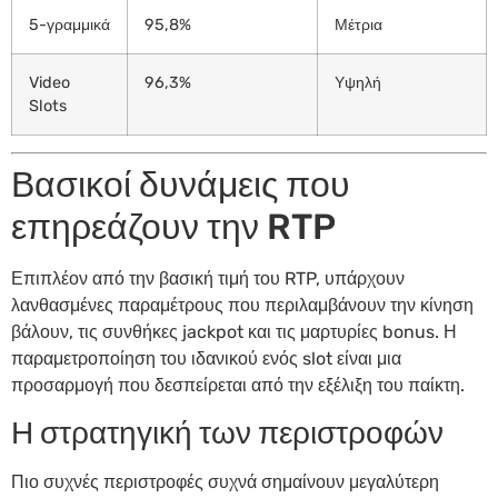
5-γραμμικά
95,8%
Μέτρια
Video
96,3%
Υψηλή
Slots
Βασικοί δυνάμεις που
επηρεάζουν την RTP
Επιπλέον από την βασική τιμή του RTP, υπάρχουν
λανθασμένες παραμέτρους που περιλαμβάνουν την κίνηση
βάλουν, τις συνθήκες jackpot και τις μαρτυρίες bonus. Η
παραμετροποίηση του ιδανικού ενός slot είναι μια
προσαρμογή που δεσπείρεται από την εξέλιξη του παίκτη.
Η στρατηγική των περιστροφών
Πιο συχνές περιστροφές συχνά σημαίνουν μεγαλύτερη