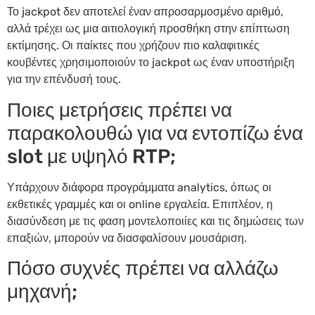
Το jackpot δεν αποτελεί έναν απροσαρμοσμένο αριθμό,
αλλά τρέχει ως μια αιτιολογική προσθήκη στην επίπτωση
εκτίμησης. Οι παίκτες που χρήζουν πιο καλαφιτικές
κουβέντες χρησιμοποιούν το jackpot ως έναν υποστήριξη
για την επένδυσή τους.
Ποιες μετρήσεις πρέπει να
παρακολουθώ για να εντοπίζω ένα
slot με υψηλό RTP;
Υπάρχουν διάφορα προγράμματα analytics, όπως οι
εκθετικές γραμμές και οι online εργαλεία. Επιπλέον, η
διασύνδεση με τις φαση μοντελοποιίες και τις δημώσεις των
επαξιών, μπορούν να διασφαλίσουν μουσάριση.
Πόσο συχνές πρέπει να αλλάζω
μηχανή;