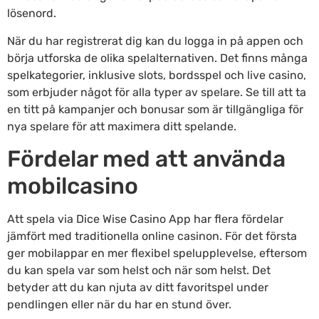
lösenord.
När du har registrerat dig kan du logga in på appen och
börja utforska de olika spelalternativen. Det finns många
spelkategorier, inklusive slots, bordsspel och live casino,
som erbjuder något för alla typer av spelare. Se till att ta
en titt på kampanjer och bonusar som är tillgängliga för
nya spelare för att maximera ditt spelande.
Fördelar med att använda
mobilcasino
Att spela via Dice Wise Casino App har flera fördelar
jämfört med traditionella online casinon. För det första
ger mobilappar en mer flexibel spelupplevelse, eftersom
du kan spela var som helst och när som helst. Det
betyder att du kan njuta av ditt favoritspel under
pendlingen eller när du har en stund över.