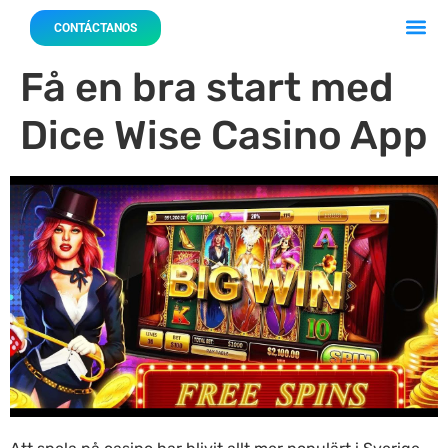
Acerca 
Nuestro
CONTÁCTANOS
Få en bra start med
Dice Wise Casino App