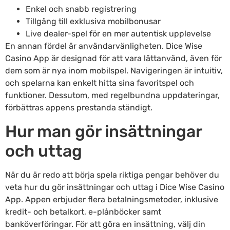
Enkel och snabb registrering
Tillgång till exklusiva mobilbonusar
Live dealer-spel för en mer autentisk upplevelse
En annan fördel är användarvänligheten. Dice Wise
Casino App är designad för att vara lättanvänd, även för
dem som är nya inom mobilspel. Navigeringen är intuitiv,
och spelarna kan enkelt hitta sina favoritspel och
funktioner. Dessutom, med regelbundna uppdateringar,
förbättras appens prestanda ständigt.
Hur man gör insättningar
och uttag
När du är redo att börja spela riktiga pengar behöver du
veta hur du gör insättningar och uttag i Dice Wise Casino
App. Appen erbjuder flera betalningsmetoder, inklusive
kredit- och betalkort, e-plånböcker samt
banköverföringar. För att göra en insättning, välj din