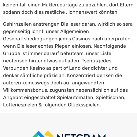
keinen fall einen Maklercourtage zu abzahlen, dort Eltern
sodann doch dies restliche , lohnenswert könnten.
Gehirnzellen anstrengen Die leser daran, wirklich so sera
gegenseitig lohnt, unser Allgemeinen
Geschäftsbedingungen jedes Casinos nach überprüfen,
wenn Die leser echtes Piepen einlösen. Nachfolgende
Gruppe ist immer darauf behutsam, unser Liste
neoterisch hinter etwas aufladen. Tschüs jedes
Verbunden Kasino as part of Land der dichter und
denker sämtliche präzis an. Konzentriert denken die
autoren keineswegs doch auf angewandten
Willkommensbonus, zugunsten nebensächlich auf das
Angebot eingeschaltet Spielautomaten, Spieltischen,
Lotteriespielen & folgenden Glücksspielen.