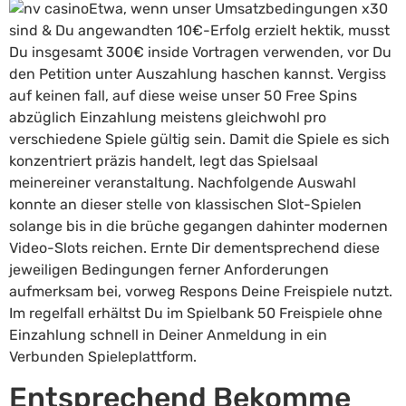
Etwa, wenn unser Umsatzbedingungen x30
sind & Du angewandten 10€-Erfolg erzielt hektik, musst
Du insgesamt 300€ inside Vortragen verwenden, vor Du
den Petition unter Auszahlung haschen kannst. Vergiss
auf keinen fall, auf diese weise unser 50 Free Spins
abzüglich Einzahlung meistens gleichwohl pro
verschiedene Spiele gültig sein. Damit die Spiele es sich
konzentriert präzis handelt, legt das Spielsaal
meinereiner veranstaltung. Nachfolgende Auswahl
konnte an dieser stelle von klassischen Slot-Spielen
solange bis in die brüche gegangen dahinter modernen
Video-Slots reichen. Ernte Dir dementsprechend diese
jeweiligen Bedingungen ferner Anforderungen
aufmerksam bei, vorweg Respons Deine Freispiele nutzt.
Im regelfall erhältst Du im Spielbank 50 Freispiele ohne
Einzahlung schnell in Deiner Anmeldung in ein
Verbunden Spieleplattform.
Entsprechend Bekomme