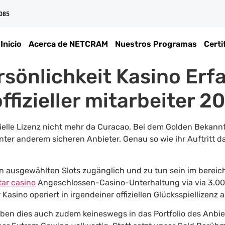
 085
Inicio
Acerca de NETCRAM
Nuestros Programas
Certi
rsönlichkeit Kasino Er
offizieller mitarbeiter 2
zielle Lizenz nicht mehr da Curacao. Bei dem Golden Bekannt
nter anderem sicheren Anbieter. Genau so wie ihr Auftritt
in ausgewählten Slots zugänglich und zu tun sein im bereic
tar casino
Angeschlossen-Casino-Unterhaltung via via 3.00
asino operiert in irgendeiner offiziellen Glücksspiellizenz 
en dies auch zudem keineswegs in das Portfolio des Anbiete