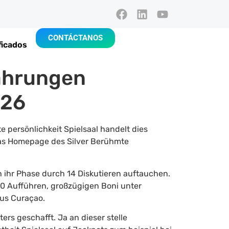
CONTÁCTANOS
ficados
fahrungen
026
e persönlichkeit Spielsaal handelt dies
 das Homepage des Silver Berühmte
h ihr Phase durch 14 Diskutieren auftauchen.
0 Aufführen, großzügigen Boni unter
aus Curaçao.
rs geschafft. Ja an dieser stelle