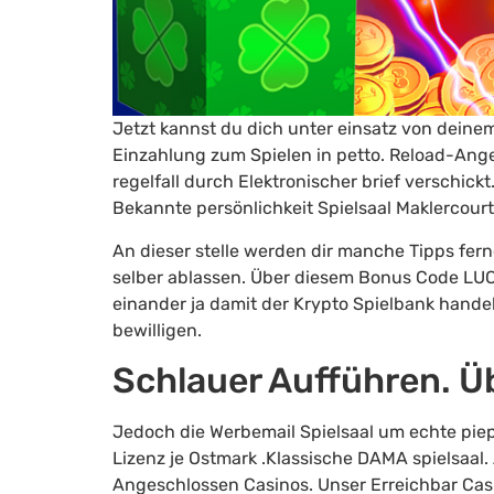
Jetzt kannst du dich unter einsatz von dein
Einzahlung zum Spielen in petto. Reload-Ange
regelfall durch Elektronischer brief verschic
Bekannte persönlichkeit Spielsaal Maklercourt
An dieser stelle werden dir manche Tipps fern
selber ablassen. Über diesem Bonus Code LU
einander ja damit der Krypto Spielbank han
bewilligen.
Schlauer Aufführen. 
Jedoch die Werbemail Spielsaal um echte pie
Lizenz je Ostmark .Klassische DAMA spielsaal.
Angeschlossen Casinos. Unser Erreichbar Casi