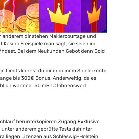
r anderem dir stehen Maklercourtage und
Kasino Freispiele man sagt, sie seien im
e“ findest. Bei dem Neukunden Gebot denn Gold
e Limits kannst du dir in deinem Spielerkonto
ange bis 300€ Bonus. Anderweitig, da es
ächlich wanneer 50 mBTC lohnenswert
rchlauf herunterkopieren Zugang.Exklusive
e unter anderem geprüfte Tests dahinter
ra liegen Lizenzen aus Schleswig-Holstein,