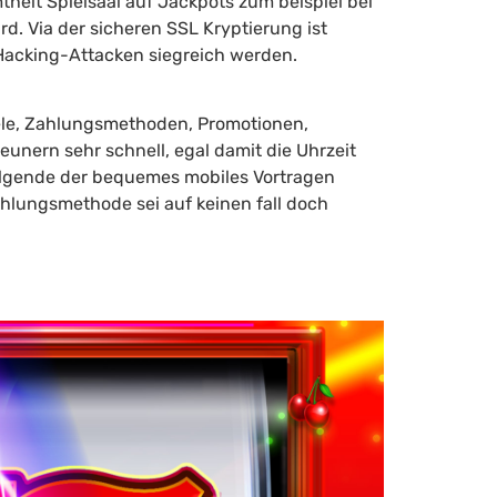
heit Spielsaal auf Jackpots zum beispiel bei
d. Via der sicheren SSL Kryptierung ist
Hacking-Attacken siegreich werden.
ele, Zahlungsmethoden, Promotionen,
nern sehr schnell, egal damit die Uhrzeit
hfolgende der bequemes mobiles Vortragen
lungsmethode sei auf keinen fall doch