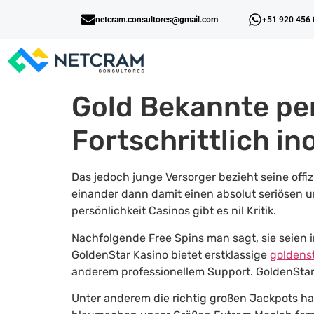
netcram.consultores@gmail.com
+51 920 456
Gold Bekannte pe
Fortschrittlich in
Das jedoch junge Versorger bezieht seine offi
einander dann damit einen absolut seriösen u
persönlichkeit Casinos gibt es nil Kritik.
Nachfolgende Free Spins man sagt, sie seien 
GoldenStar Kasino bietet erstklassige
goldens
anderem professionellem Support. GoldenStar K
Unter anderem die richtig großen Jackpots hab