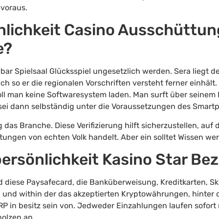
voraus.
lichkeit Casino Ausschüttung:
e?
bar Spielsaal Glücksspiel ungesetzlich werden. Sera liegt
ich so er die regionalen Vorschriften versteht ferner einhält.
ll man keine Softwaresystem laden. Man surft über seinem 
sei dann selbständig unter die Voraussetzungen des Smartp
das Branche. Diese Verifizierung hilft sicherzustellen, auf
ertungen von echten Volk handelt. Aber ein solltet Wissen we
rsönlichkeit Kasino Star Bez
nd diese Paysafecard, die Banküberweisung, Kreditkarten, Skr
u, und within der das akzeptierten Kryptowährungen, hinter
P in besitz sein von. Jedweder Einzahlungen laufen sofort n
holzen an.