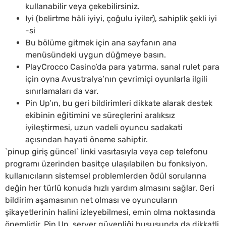
kullanabilir veya çekebilirsiniz.
Iyi (belirtme hâli iyiyi, çoğulu iyiler), sahiplik şekli iyi
-si
Bu bölüme gitmek için ana sayfanın ana
menüsündeki uygun düğmeye basın.
PlayCrocco Casino’da para yatırma, sanal rulet para
için oyna Avustralya’nın çevrimiçi oyunlarla ilgili
sınırlamaları da var.
Pin Up’ın, bu geri bildirimleri dikkate alarak destek
ekibinin eğitimini ve süreçlerini aralıksız
iyileştirmesi, uzun vadeli oyuncu sadakati
açısından hayati öneme sahiptir.
`pinup giriş güncel` linki vasıtasıyla veya cep telefonu
programı üzerinden basitçe ulaşılabilen bu fonksiyon,
kullanıcıların sistemsel problemlerden ödül sorularına
değin her türlü konuda hızlı yardım almasını sağlar. Geri
bildirim aşamasının net olması ve oyuncuların
şikayetlerinin halini izleyebilmesi, emin olma noktasında
önemlidir. Pin Up, server güvenliği hususunda da dikkatli