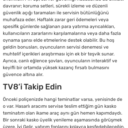
davranır; koruma setleri, sürekli izleme ve düzenli
güvenlik açığı taramaları ile servisin bütünlüğünü
muhafaza eder. Haftalık zarar geri ödemeleri veya
spesifik günlerde sağlanan para yatırma ayrıcalıkları,
kullanıcıların zararlarını karşılamalarına veya daha fazla
oynama şansı elde etmelerine destek olabilir. Bu hoş
geldin bonusları, oyuncuların servisi denemesi ve
muhtelif içerikleri araştırması için ek bir teşvik sunar.
Ayrıca, canlı eğlence şovları, oyuncuların interaktif ve
keyifli bir ortamda yüksek kazanç fırsatı bulmasını
güvence altına alır.
TV8’i Takip Edin
Önceki poliçenizde hangi teminatlar varsa, yenisinde de
o var. Hasarlı aracımı servise teslim ettiğim gün kasko
teminatım olan ikame araç aynı gün hemen kapımdaydı.
Bir sonraki kasko üyelik yenileme aşamasında görüşmek
üzere. İyi Gelir, yatırım fonlarını kolayca keşfedebileceğin,