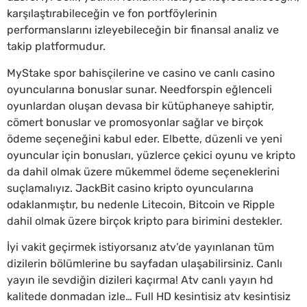
karşılaştırabileceğin ve fon portföylerinin
performanslarını izleyebileceğin bir finansal analiz ve
takip platformudur.
MyStake spor bahisçilerine ve casino ve canlı casino
oyuncularına bonuslar sunar. Needforspin eğlenceli
oyunlardan oluşan devasa bir kütüphaneye sahiptir,
cömert bonuslar ve promosyonlar sağlar ve birçok
ödeme seçeneğini kabul eder. Elbette, düzenli ve yeni
oyuncular için bonusları, yüzlerce çekici oyunu ve kripto
da dahil olmak üzere mükemmel ödeme seçeneklerini
suçlamalıyız. JackBit casino kripto oyuncularına
odaklanmıştır, bu nedenle Litecoin, Bitcoin ve Ripple
dahil olmak üzere birçok kripto para birimini destekler.
İyi vakit geçirmek istiyorsanız atv’de yayınlanan tüm
dizilerin bölümlerine bu sayfadan ulaşabilirsiniz. Canlı
yayın ile sevdiğin dizileri kaçırma! Atv canlı yayın hd
kalitede donmadan izle… Full HD kesintisiz atv kesintisiz