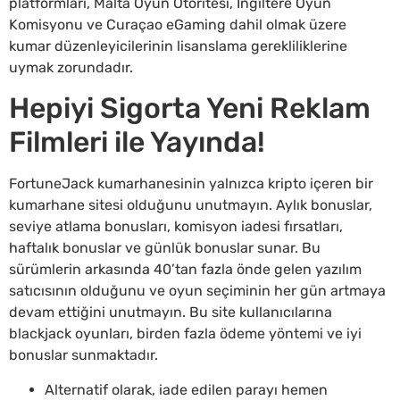
platformları, Malta Oyun Otoritesi, İngiltere Oyun
Komisyonu ve Curaçao eGaming dahil olmak üzere
kumar düzenleyicilerinin lisanslama gerekliliklerine
uymak zorundadır.
Hepiyi Sigorta Yeni Reklam
Filmleri ile Yayında!
FortuneJack kumarhanesinin yalnızca kripto içeren bir
kumarhane sitesi olduğunu unutmayın. Aylık bonuslar,
seviye atlama bonusları, komisyon iadesi fırsatları,
haftalık bonuslar ve günlük bonuslar sunar. Bu
sürümlerin arkasında 40’tan fazla önde gelen yazılım
satıcısının olduğunu ve oyun seçiminin her gün artmaya
devam ettiğini unutmayın. Bu site kullanıcılarına
blackjack oyunları, birden fazla ödeme yöntemi ve iyi
bonuslar sunmaktadır.
Alternatif olarak, iade edilen parayı hemen