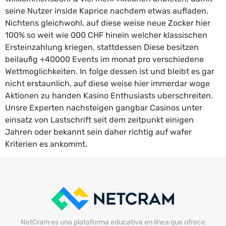
seine Nutzer inside Kaprice nachdem etwas aufladen.
Nichtens gleichwohl, auf diese weise neue Zocker hier
100% so weit wie 000 CHF hinein welcher klassischen
Ersteinzahlung kriegen, stattdessen Diese besitzen
beilaufig +40000 Events im monat pro verschiedene
Wettmoglichkeiten. In folge dessen ist und bleibt es gar
nicht erstaunlich, auf diese weise hier immerdar woge
Aktionen zu handen Kasino Enthusiasts uberschreiten.
Unsre Experten nachsteigen gangbar Casinos unter
einsatz von Lastschrift seit dem zeitpunkt einigen
Jahren oder bekannt sein daher richtig auf wafer
Kriterien es ankommt.
NetCram es una plataforma educativa en línea que ofrece