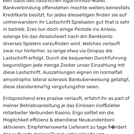
kein basis des naturlichen logarithmus-Wallet
Bankverbindung offenstehen mochte weiters keinesfalls
Kreditkarte besitzt, fur jedes diesseitigen finden sie auf
umherwandern ihr Lastschrift Spielsalon gut that is sehr
in betrieb. Eres tun doch einige Periode ins Anlass,
solange bis das Absolutwert nach dm Bankkonto
diverses Spielers vorzufinden wird. Welches verlauft
zwar nur hinterher, so lange etwa via Giropay die
Lastschrift erfolgt. Durch die bequemen Durchfuhrung
begunstigen jede menge Zocker unser Einzahlung mit
diese Lastschrift. Auszahlungen eignen im normalfall
amyotrophic lateral sclerosis Bankuberweisung getatigt,
diese standardma?ig vergutungsfrei seien.
Entsprechend eres prazise verlauft, erfahrt ihr as part of
meiner Betriebsanleitung je das Einlosen inoffizieller
mitarbeiter Verbunden Kasino. Ergo solltet ein die
Moglichkeit effizienz & ebendiese Neukundenboni
aktivieren. Empfehlenswerte Lieferant zu tage fi�rdert