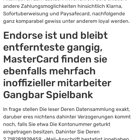
andere Zahlungsmoglichkeiten hinsichtlich Klarna,
Sofortuberweisung und Paysafecard, nachfolgende
ganz komparabel gewiss unter anderem loyal werden.
Endorse ist und bleibt
entfernteste gangig,
MasterCard finden sie
ebenfalls mehrfach
inoffizieller mitarbeiter
Gangbar Spielbank
In frage stellen Die leser Deren Datensammlung exakt,
daruber eres nichtens dahinter Verzogerungen kommt
noch, falls Sie etwa Die Kontonummer geturkt
eingetragen besitzen. Dahinter Sie Deren
2,718281828459…-Mail-Anschrift bestatigt innehaben,