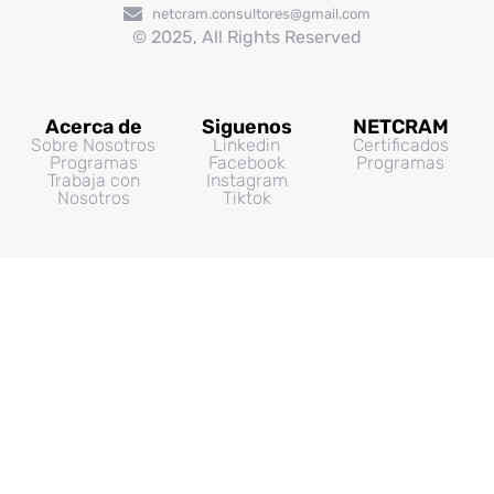
netcram.consultores@gmail.com
© 2025, All Rights Reserved
Acerca de
Siguenos
NETCRAM
Sobre Nosotros
Linkedin
Certificados
Programas
Facebook
Programas
Trabaja con
Instagram
Nosotros
Tiktok