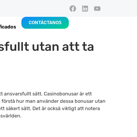
CONTÁCTANOS
ficados
ullt utan att ta
 ansvarsfullt sätt. Casinobonusar är ett
 att förstå hur man använder dessa bonusar utan
t säkert sätt. Det är också viktigt att notera
usvärlden.