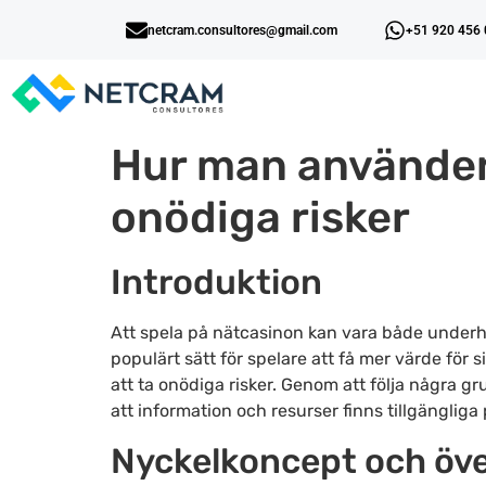
netcram.consultores@gmail.com
+51 920 456
Hur man använder 
onödiga risker
Introduktion
Att spela på nätcasinon kan vara både underhå
populärt sätt för spelare att få mer värde för
att ta onödiga risker. Genom att följa några gr
att information och resurser finns tillgängliga
Nyckelkoncept och öve