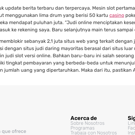
pdate berita terbaru dan terpercaya. Mesin slot pertama k
ebut menggunakan lima drum yang berisi 50 kartu
casino
poke
ka mendapat puluhan juta. “Judi online menciptakan keser
masuk ke rekening saya. Baru selanjutnya main terus sampai
blokir sebanyak 2,1 juta situs web yang terkait dengan ju
si dengan situs judi daring mayoritas berasal dari situs lua
n judi slot versi online. Bahkan baru-baru ini salah seorang
miliki tingkat pembayaran yang berbeda-beda untuk menun
an jumlah uang yang dipertaruhkan. Maka dari itu, pastikan
Acerca de
Si
Sobre Nosotros
Lin
Programas
Fa
a que ofrece
Trabaja con Nosotros
In