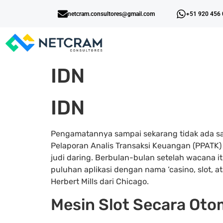
netcram.consultores@gmail.com
+51 920 456
IDN
IDN
Pengamatannya sampai sekarang tidak ada san
Pelaporan Analis Transaksi Keuangan (PPATK
judi daring. Berbulan-bulan setelah wacana itu
puluhan aplikasi dengan nama ‘casino, slot, 
Herbert Mills dari Chicago.
Mesin Slot Secara Oto