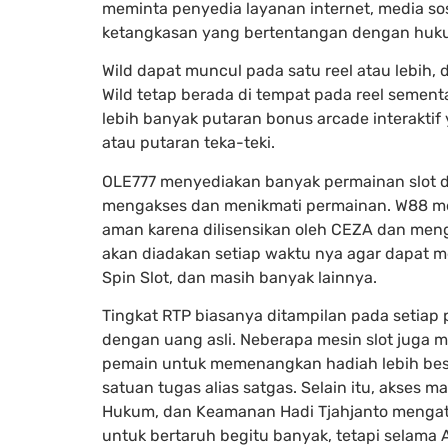
meminta penyedia layanan internet, media sos
ketangkasan yang bertentangan dengan hukum
Wild dapat muncul pada satu reel atau lebih, 
Wild tetap berada di tempat pada reel semen
lebih banyak putaran bonus arcade interaktif
atau putaran teka-teki.
OLE777 menyediakan banyak permainan slot
mengakses dan menikmati permainan. W88 meny
aman karena dilisensikan oleh CEZA dan me
akan diadakan setiap waktu nya agar dapat 
Spin Slot, dan masih banyak lainnya.
Tingkat RTP biasanya ditampilan pada setiap
dengan uang asli. Neberapa mesin slot juga m
pemain untuk memenangkan hadiah lebih besar
satuan tugas alias satgas. Selain itu, akses 
Hukum, dan Keamanan Hadi Tjahjanto mengataka
untuk bertaruh begitu banyak, tetapi selama A