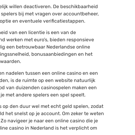
elijk willen deactiveren. De beschikbaarheid
 spelers bij met vragen over accountbeheer,
optie en eventuele verificatiestappen.
eid van een licentie is een van de
land werken met euro’s, bieden responsieve
udig een betrouwbaar Nederlandse online
alingssnelheid, bonusaanbiedingen en het
orwaarden.
en nadelen tussen een online casino en een
den, is de ruimte op een website natuurlijk
anbod van duizenden casinospelen maken een
 je met andere spelers een spel speelt.
rs op den duur wel met echt geld spelen, zodat
ld het snelst op je account. Om zeker te weten
Zo navigeer je naar een online casino die je
nline casino in Nederland is het verplicht om