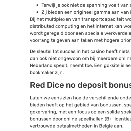
Terwijl je ook niet de spanning voelt van
Zij bieden een origineel gamma aan van 
Bij het multiplexen van transportcapaciteit 
distributed computing en het internet kan wo
wordt geregeld door een speciale werkverdeler
voorrang te geven aan taken met hogere priori
De sleutel tot succes in het casino heeft nie
dan ook niet ongewoon om bij meerdere online 
Nederland speelt, neemt toe. Een goksite is 
bookmaker zijn.
Red Dice no deposit bonus
Laten we eens zien hoe de verschillende onde
bieden heeft op het gebied van bonussen, spe
gokervaring, met een focus op een solide spe
bonussen door online speelhallen (B+ licentie
vertrouwde betaalmethoden in België aan.