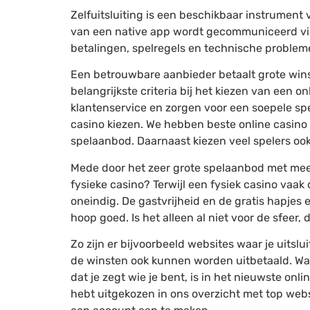
Zelfuitsluiting is een beschikbaar instrument 
van een native app wordt gecommuniceerd via 
betalingen, spelregels en technische probleme
Een betrouwbare aanbieder betaalt grote winst
belangrijkste criteria bij het kiezen van een
klantenservice en zorgen voor een soepele sp
casino kiezen. We hebben beste online casino
spelaanbod. Daarnaast kiezen veel spelers oo
Mede door het zeer grote spelaanbod met meer
fysieke casino? Terwijl een fysiek casino vaak
oneindig. De gastvrijheid en de gratis hapje
hoop goed. Is het alleen al niet voor de sfeer,
Zo zijn er bijvoorbeeld websites waar je uitsl
de winsten ook kunnen worden uitbetaald. Wann
dat je zegt wie je bent, is in het nieuwste on
hebt uitgekozen in ons overzicht met top websit