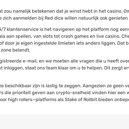
 dat zou namelijk betekenen dat je winst hebt in het casino. 
e zich aanmelden bij Red dice willen natuurlijk ook geniete
4/7 klantenservice is het navigeren op het platform nog eenv
la aan spellen, van slots tot crash games en live casino. Che
f door je eigen ingestelde limieten iets anders liggen. Dat 
e zone belandt.
streerde e-mail, en we moeten alle vragen die u heeft ov
inloggen, staat ons team klaar om u te helpen. Dit zorgt er
e beschikbaar zijn is lastig te zeggen. Aangezien ze geen 
lers die prioriteit geven aan crypto-snelheid vinden hier ee
voor high rollers—platforms als Stake of Rollbit bieden onb