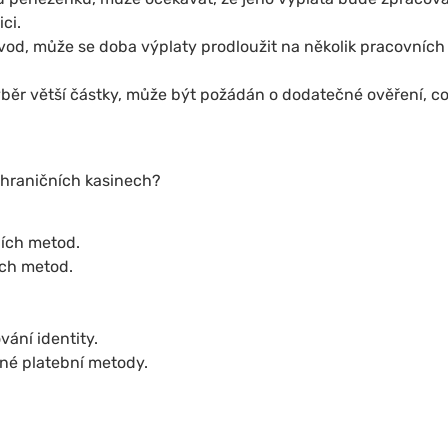
ci.
d, může se doba výplaty prodloužit na několik pracovních dní
ýběr větší částky, může být požádán o dodatečné ověření, c
ahraničních kasinech?
ních metod.
ích metod.
ání identity.
né platební metody.