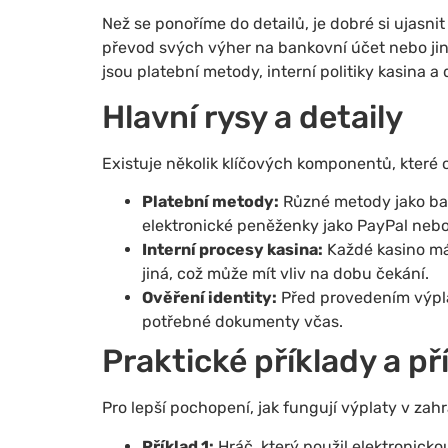
Než se ponoříme do detailů, je dobré si ujasni
převod svých výher na bankovní účet nebo jinou
jsou platební metody, interní politiky kasina a 
Hlavní rysy a detaily
Existuje několik klíčových komponentů, které ov
Platební metody:
Různé metody jako ban
elektronické peněženky jako PayPal nebo S
Interní procesy kasina:
Každé kasino má 
jiná, což může mít vliv na dobu čekání.
Ověření identity:
Před provedením výpla
potřebné dokumenty včas.
Praktické příklady a př
Pro lepší pochopení, jak fungují výplaty v zah
Příklad 1:
Hráč, který použil elektronick