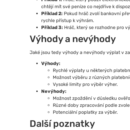
chtějí mít své peníze co nejdříve k dispozi
Příklad 2:
Pokud hráč zvolí bankovní převo
rychle přístup k výhrám.
Příklad 3:
Hráč, který se rozhodne pro v
Výhody a nevýhody
Jaké jsou tedy výhody a nevýhody výplat v z
Výhody:
Rychlé výplaty u některých plateb
Možnost výběru z různých platebn
Vysoké limity pro výběr výher.
Nevýhody:
Možnost zpoždění v důsledku ověřov
Různé doby zpracování podle zvole
Potenciální poplatky za výběr.
Další poznatky