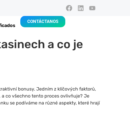
CONTÁCTANOS
ficados
kasinech a co je
traktivní bonusy. Jedním z klíčových faktorů,
e, a co všechno tento proces ovlivňuje? Je
lánku se podíváme na různé aspekty, které hrají