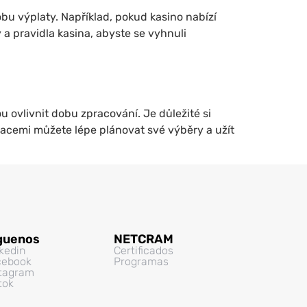
bu výplaty. Například, pokud kasino nabízí
 a pravidla kasina, abyste se vyhnuli
u ovlivnit dobu zpracování. Je důležité si
acemi můžete lépe plánovat své výběry a užít
guenos
NETCRAM
kedin
Certificados
cebook
Programas
stagram
tok