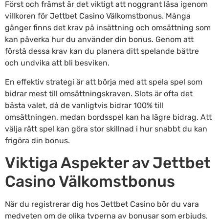
Först och främst är det viktigt att noggrant läsa igenom
villkoren för Jettbet Casino Välkomstbonus. Många
gånger finns det krav på insättning och omsättning som
kan påverka hur du använder din bonus. Genom att
förstå dessa krav kan du planera ditt spelande bättre
och undvika att bli besviken.
En effektiv strategi är att börja med att spela spel som
bidrar mest till omsättningskraven. Slots är ofta det
bästa valet, då de vanligtvis bidrar 100% till
omsättningen, medan bordsspel kan ha lägre bidrag. Att
välja rätt spel kan göra stor skillnad i hur snabbt du kan
frigöra din bonus.
Viktiga Aspekter av Jettbet
Casino Välkomstbonus
När du registrerar dig hos Jettbet Casino bör du vara
medveten om de olika typerna av bonusar som erbjuds.