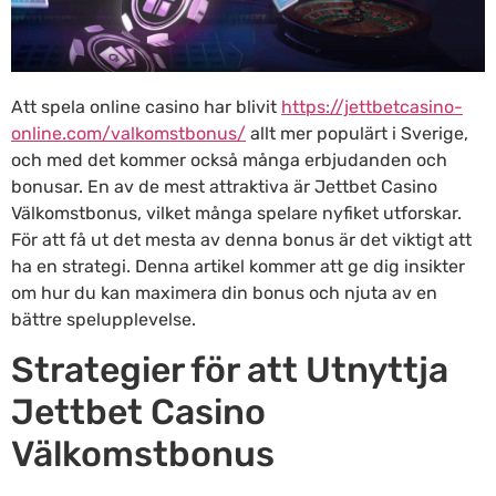
Att spela online casino har blivit
https://jettbetcasino-
online.com/valkomstbonus/
allt mer populärt i Sverige,
och med det kommer också många erbjudanden och
bonusar. En av de mest attraktiva är Jettbet Casino
Välkomstbonus, vilket många spelare nyfiket utforskar.
För att få ut det mesta av denna bonus är det viktigt att
ha en strategi. Denna artikel kommer att ge dig insikter
om hur du kan maximera din bonus och njuta av en
bättre spelupplevelse.
Strategier för att Utnyttja
Jettbet Casino
Välkomstbonus