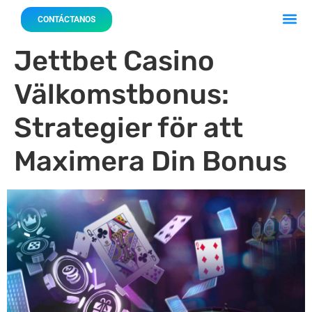
Acerca 
Nuestro
CONTÁCTANOS
Jettbet Casino
Välkomstbonus:
Strategier för att
Maximera Din Bonus