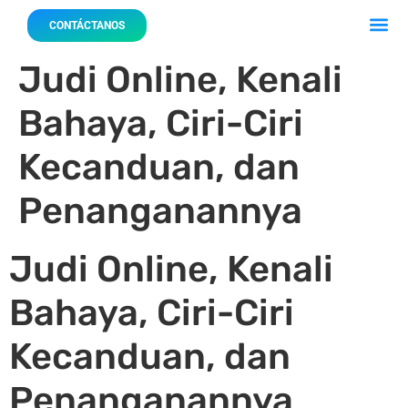
Acerca 
Nuestro
CONTÁCTANOS
Judi Online, Kenali
Bahaya, Ciri-Ciri
Kecanduan, dan
Penanganannya
Judi Online, Kenali
Bahaya, Ciri-Ciri
Kecanduan, dan
Penanganannya