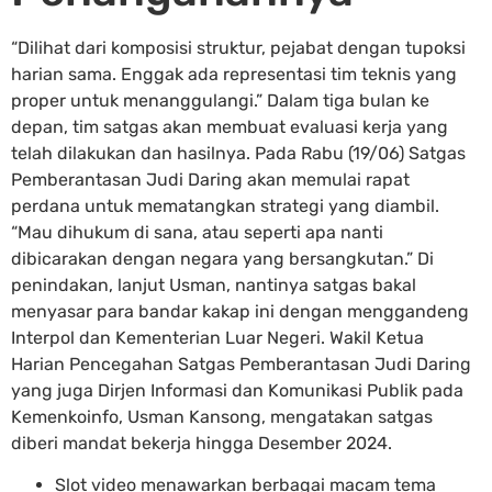
“Dilihat dari komposisi struktur, pejabat dengan tupoksi
harian sama. Enggak ada representasi tim teknis yang
proper untuk menanggulangi.” Dalam tiga bulan ke
depan, tim satgas akan membuat evaluasi kerja yang
telah dilakukan dan hasilnya. Pada Rabu (19/06) Satgas
Pemberantasan Judi Daring akan memulai rapat
perdana untuk mematangkan strategi yang diambil.
“Mau dihukum di sana, atau seperti apa nanti
dibicarakan dengan negara yang bersangkutan.” Di
penindakan, lanjut Usman, nantinya satgas bakal
menyasar para bandar kakap ini dengan menggandeng
Interpol dan Kementerian Luar Negeri. Wakil Ketua
Harian Pencegahan Satgas Pemberantasan Judi Daring
yang juga Dirjen Informasi dan Komunikasi Publik pada
Kemenkoinfo, Usman Kansong, mengatakan satgas
diberi mandat bekerja hingga Desember 2024.
Slot video menawarkan berbagai macam tema