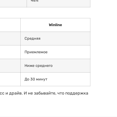
48%
Winline
Средняя
Приемлемое
Ниже среднего
До 30 минут
есс и драйв. И не забывайте, что поддержка