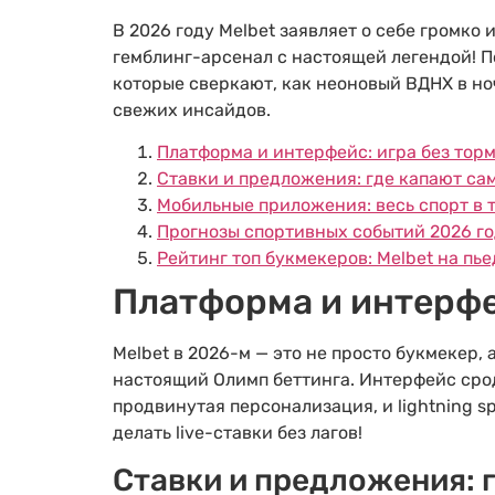
В 2026 году Melbet заявляет о себе громко
гемблинг-арсенал с настоящей легендой! П
которые сверкают, как неоновый ВДНХ в н
свежих инсайдов.
Платформа и интерфейс: игра без тор
Ставки и предложения: где капают с
Мобильные приложения: весь спорт в 
Прогнозы спортивных событий 2026 г
Рейтинг топ букмекеров: Melbet на пь
Платформа и интерфе
Melbet в 2026-м — это не просто букмекер,
настоящий Олимп беттинга. Интерфейс срод
продвинутая персонализация, и lightning s
делать live-ставки без лагов!
Ставки и предложения: