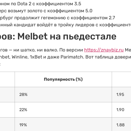
оном по Dota 2 с коэффициентом 3.5
рс возьмут золото с коэффициентом 5.0
ербург продолжит гегемонию с коэффициентом 2.7
нный кандидат войдёт в тройку лидеров с коэффициент
ов: Melbet на пьедестале
нгов — ни шатко, ни валко. По версии
https://znaybiz.ru
Me
et, Winline, 1xBet и даже Parimatch. Вот таблица довери
:
Популярность (%)
28%
1.95
22%
1.90
19%
1.88