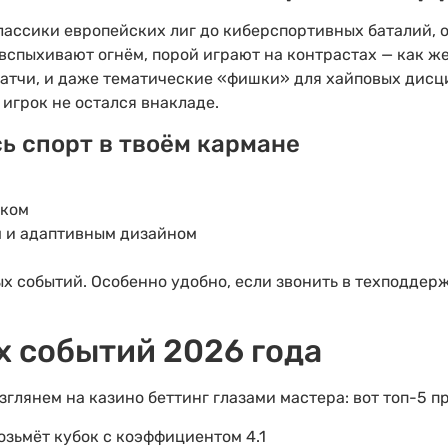
классики европейских лиг до киберспортивных баталий, о
вспыхивают огнём, порой играют на контрастах — как ж
-матчи, и даже тематические «фишки» для хайповых дис
игрок не остался внакладе.
ь спорт в твоём кармане
иком
 и адаптивным дизайном
вых событий. Особенно удобно, если звонить в техподдерж
 событий 2026 года
глянем на казино беттинг глазами мастера: вот топ-5 пр
озьмёт кубок с коэффициентом 4.1