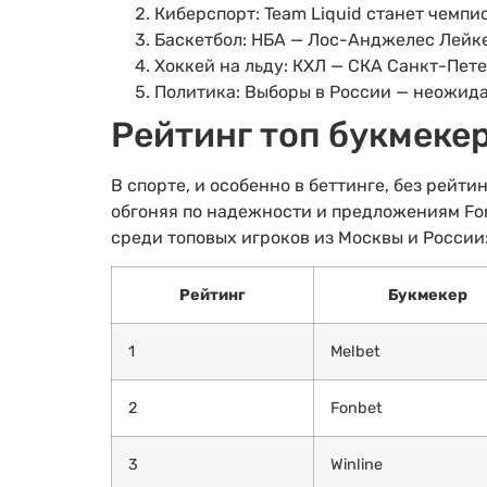
Киберспорт: Team Liquid станет чемпи
Баскетбол: НБА — Лос-Анджелес Лейке
Хоккей на льду: КХЛ — СКА Санкт-Пет
Политика: Выборы в России — неожида
Рейтинг топ букмекер
В спорте, и особенно в беттинге, без рейти
обгоняя по надежности и предложениям Fonb
среди топовых игроков из Москвы и России
Рейтинг
Букмекер
1
Melbet
2
Fonbet
3
Winline