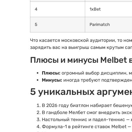
4
1xBet
5
Parimatch
Что касается московской аудитории, то номе
зарядить вас на выигрыш самым крутым са
Плюсы и минусы Melbet в
Плюсы:
огромный выбор дисциплин, мо
Минусы:
иногда требуют подтверждени
5 уникальных аргумен
В 2026 году биатлон набирает бешену
В гандболе Мелбет смог внедрить экс
Настольный теннис и падел-теннис — 
Формула-1 в рейтинге ставок Melbet —