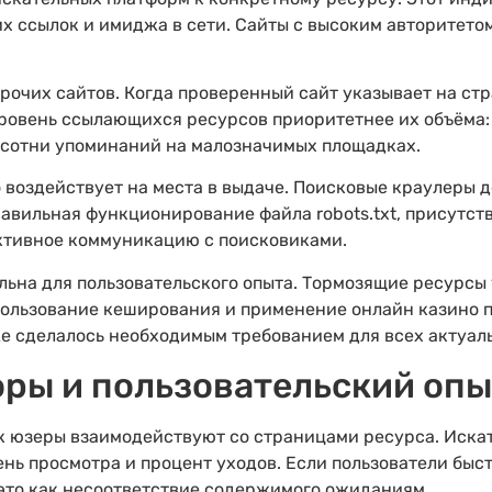
х ссылок и имиджа в сети. Сайты с высоким авторитет
очих сайтов. Когда проверенный сайт указывает на стр
ровень ссылающихся ресурсов приоритетнее их объёма:
 сотни упоминаний на малозначимых площадках.
 воздействует на места в выдаче. Поисковые краулеры 
вильная функционирование файла robots.txt, присутст
ктивное коммуникацию с поисковиками.
ьна для пользовательского опыта. Тормозящие ресурсы
ользование кеширования и применение онлайн казино п
е сделалось необходимым требованием для всех актуаль
ры и пользовательский опы
к юзеры взаимодействуют со страницами ресурса. Иск
ень просмотра и процент уходов. Если пользователи бы
 это как несоответствие содержимого ожиданиям.