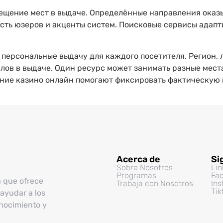
мещение мест в выдаче. Определённые направления ока
сть юзеров и акценты систем. Поисковые сервисы адапт
персональные выдачу для каждого посетителя. Регион, 
лов в выдаче. Один ресурс может занимать разные места
ие казино онлайн помогают фиксировать фактическую 
Acerca de
Si
Sobre Nosotros
Lin
Programas
Fa
a que ofrece
Trabaja con Nosotros
In
Tik
ayudar a los
onocimiento y