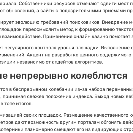
ериала. Собственники ресурсов отмечают сдвиги мест п
т обновлений, а сайты с подозрительными приёмами п
ирует эволюцию требований поисковиков. Внедрение м
площадок переосмыслить метод к формированию текстов
й взаимодействие. Применение онлайн казино помогает
т регулярного контроля уровня площадки. Выполнение
изменений. Акцент на разработке ценного содержимого
озиции независимо от апдейтов алгоритмов.
че непрерывно колеблются
ятся в беспрерывном колебании из-за набора переменн
, принимая свежее положение индекса. Выход новых ве
в топе итогов.
мизацией своих площадок. Размещение качественного к
метров дают возможность другим порталам обгонять дей
 соперники планомерно смещают его из лидирующих стр