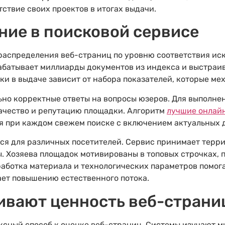
ствие своих проектов в итогах выдачи.
ние в поисковой сервисе
распределения веб-страниц по уровню соответствия иск
рабатывает миллиарды документов из индекса и выстраи
и в выдаче зависит от набора показателей, которые ме
ьно корректные ответы на вопросы юзеров. Для выполне
качество и репутацию площадки. Алгоритм
лучшие онлай
 при каждом свежем поиске с включением актуальных 
ься для различных посетителей. Сервис принимает терр
. Хозяева площадок мотивированы в топовых строчках, 
оработка материала и технологических параметров помог
ает повышению естественного потока.
ивают ценность веб-страни
сный способ к оценке веб-страниц. Системы изучают м