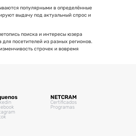
зываются популярными в определённые
ируют выдачу под актуальный спрос и
летопись поиска и интересы юзера
 для посетителей из разных регионов.
изменчивость строчек и вовремя
guenos
NETCRAM
kedin
Certificados
cebook
Programas
stagram
tok