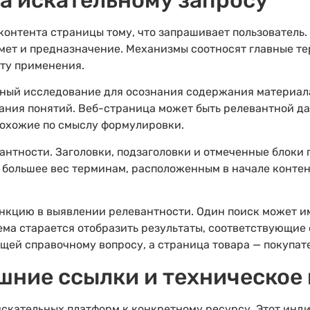
а искательному запросу
контента страницы тому, что запрашивает пользовател
дмет и предназначение. Механизмы соотносят главные т
оту применения.
тный исследование для осознания содержания материал
ания понятий. Веб-страница может быть релевантной да
похожие по смыслу формулировки.
антности. Заголовки, подзаголовки и отмеченные блоки
 большее вес терминам, расположенным в начале контен
нкцию в выявлении релевантности. Один поиск может 
ема старается отобразить результаты, соответствующи
щей справочному вопросу, а страница товара — покупат
ешние ссылки и техническое
скательных платформ к конкретному ресурсу. Этот инд