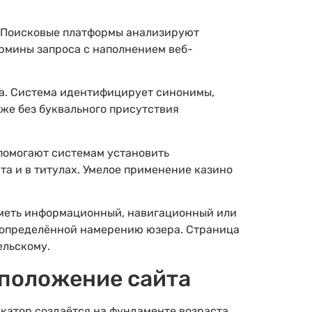
ь. Поисковые платформы анализируют
ермины запроса с наполнением веб-
а. Система идентифицирует синонимы,
же без буквального присутствия
 помогают системам установить
та и в титулах. Умелое применение казино
иметь информационный, навигационный или
е определённой намерению юзера. Страница
ельскому.
 положение сайта
икатор создаётся на фундаменте возраста