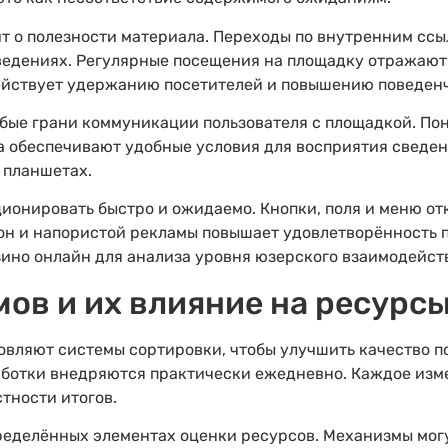
ит о полезности материала. Переходы по внутренним сс
ведениях. Регулярные посещения на площадку отражают
ействует удержанию посетителей и повышению поведенч
бые грани коммуникации пользователя с площадкой. По
а обеспечивают удобные условия для восприятия сведен
 планшетах.
онировать быстро и ожидаемо. Кнопки, поля и меню отк
н и напористой рекламы повышает удовлетворённость 
ино онлайн для анализа уровня юзерского взаимодейст
ов и их влияние на ресурс
вляют системы сортировки, чтобы улучшить качество п
работки внедряются практически ежедневно. Каждое изм
тности итогов.
еделённых элементах оценки ресурсов. Механизмы могут