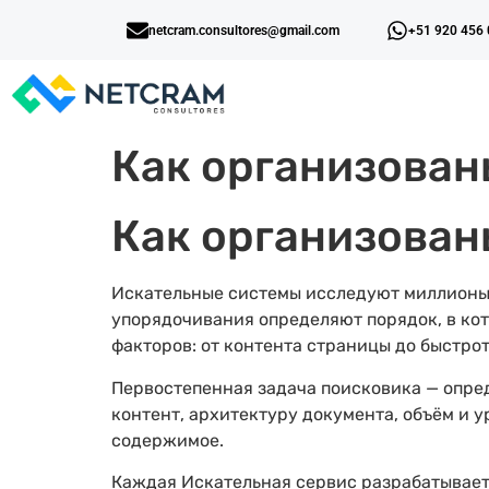
netcram.consultores@gmail.com
+51 920 456
Как организова
Как организова
Искательные системы исследуют миллионы 
упорядочивания определяют порядок, в ко
факторов: от контента страницы до быстрот
Первостепенная задача поисковика — опре
контент, архитектуру документа, объём и 
содержимое.
Каждая Искательная сервис разрабатывает