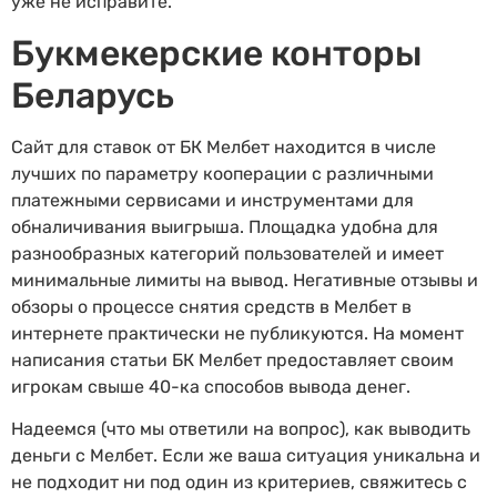
уже не исправите.
Букмекерские конторы
Беларусь
Сайт для ставок от БК Мелбет находится в числе
лучших по параметру кооперации с различными
платежными сервисами и инструментами для
обналичивания выигрыша. Площадка удобна для
разнообразных категорий пользователей и имеет
минимальные лимиты на вывод. Негативные отзывы и
обзоры о процессе снятия средств в Мелбет в
интернете практически не публикуются. На момент
написания статьи БК Мелбет предоставляет своим
игрокам свыше 40-ка способов вывода денег.
Надеемся (что мы ответили на вопрос), как выводить
деньги с Мелбет. Если же ваша ситуация уникальна и
не подходит ни под один из критериев, свяжитесь с