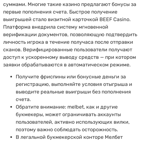
суммами. Многие такие казино предлагают бонусы за
первые пополнения счета. Быстрое получение
выигрышей стало визитной карточкой BEEF Casino.
Платформа внедрила систему мгновенной
верификации документов, позволяющую подтвердить
личность игрока в течение получаса после отправки
сканов. Верифицированные пользователи получают
доступ к ускоренному выводу средств — при котором
заявки обрабатываются в автоматическом режиме.
Получите фриспины или бонусные деньги за
регистрацию, выполняйте условия отыгрыша и
выводите реальные выигрыши без пополнения
счета.
Обратите внимание: melbet, как и другие
букмекеры, может ограничивать аккаунты
пользователей, активно использующих вилки,
поэтому важно соблюдать осторожность.
В легальной букмекерской конторе Мелбет