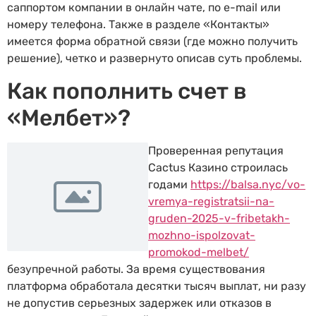
саппортом компании в онлайн чате, по e-mail или
номеру телефона. Также в разделе «Контакты»
имеется форма обратной связи (где можно получить
решение), четко и развернуто описав суть проблемы.
Как пополнить счет в
«Мелбет»?
Проверенная репутация
Cactus Казино строилась
годами
https://balsa.nyc/vo-
vremya-registratsii-na-
gruden-2025-v-fribetakh-
mozhno-ispolzovat-
promokod-melbet/
безупречной работы. За время существования
платформа обработала десятки тысяч выплат, ни разу
не допустив серьезных задержек или отказов в