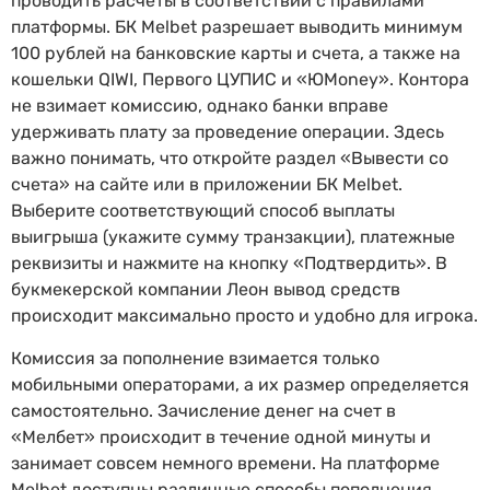
проводить расчеты в соответствии с правилами
платформы. БК Melbet разрешает выводить минимум
100 рублей на банковские карты и счета, а также на
кошельки QIWI, Первого ЦУПИС и «ЮMoney». Контора
не взимает комиссию, однако банки вправе
удерживать плату за проведение операции. Здесь
важно понимать, что откройте раздел «Вывести со
счета» на сайте или в приложении БК Melbet.
Выберите соответствующий способ выплаты
выигрыша (укажите сумму транзакции), платежные
реквизиты и нажмите на кнопку «Подтвердить». В
букмекерской компании Леон вывод средств
происходит максимально просто и удобно для игрока.
Комиссия за пополнение взимается только
мобильными операторами, а их размер определяется
самостоятельно. Зачисление денег на счет в
«Мелбет» происходит в течение одной минуты и
занимает совсем немного времени. На платформе
Melbet доступны различные способы пополнения