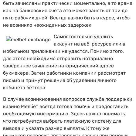
быть зачислены практически моментально, в то время
как на банковские счета это может занять от три до
пять рабочих дней. Всегда важно быть в курсе, чтобы
не возникло неожиданных задержек.
Самостоятельно удалить
аккаунт на веб-ресурсе или в
мобильном приложении не удастся. Помимо этого,
для этого необходимо отправить нотариально
заверенное заявление на юридический адрес
букмекера. Затем работники компании рассмотрят
письмо и примут решение об удалении личного
кабинета беттора.
В случае возникновения вопросов служба поддержки
казино Мелбет всегда готова помочь и предоставить
необходимую информацию. Здесь важно понимать,
что потребуется выбрать платежную систему для
вывода и указать размер выплаты. К тому же
букмекер попросит подтвердить заявку при помощи