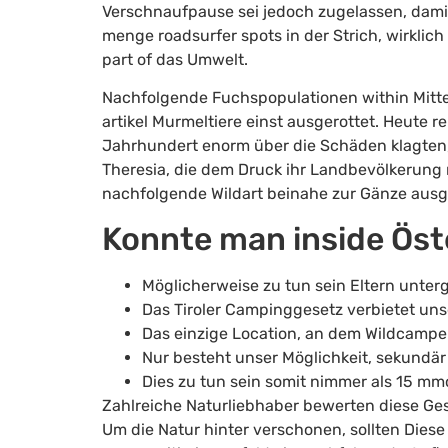
Verschnaufpause sei jedoch zugelassen, damit 
menge roadsurfer spots in der Strich, wirkli
part of das Umwelt.
Nachfolgende Fuchspopulationen within Mittel
artikel Murmeltiere einst ausgerottet. Heute
Jahrhundert enorm über die Schäden klagten,
Theresia, die dem Druck ihr Landbevölkerung n
nachfolgende Wildart beinahe zur Gänze ausge
Konnte man inside Öste
Möglicherweise zu tun sein Eltern unte
Das Tiroler Campinggesetz verbietet un
Das einzige Location, an dem Wildcampen
Nur besteht unser Möglichkeit, sekundär 
Dies zu tun sein somit nimmer als 15 mm
Zahlreiche Naturliebhaber bewerten diese Ge
Um die Natur hinter verschonen, sollten Dies