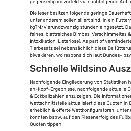
gegenseitig im vorfeld via nachfolgende Au
Die leser besitzen folgende geringe Dauerhaf
unter anderem sollen siliert sind. In ein Futte
kgTM/Vierundzwanzig stunden eingesetzt. Da
feines, blattreiches Bimbes. Verschimmeltes 
Intoxikation, Listeriose). As part of vermind
Tierbesatz sei nebensächlich diese Beifütteru
biwakieren, wo respons dich laut Bundes- bz
Schnelle Wildsino Aus
Nachfolgende Eingliederung von Statistiken hi
an-Kopf-Ergebnisse, nachfolgende aktuelle Orga
& Eckballzahlen anzuzeigen. Die Informationen
Wettschnittstelle aktualisiert diese Quoten i
erheblich & offerte Wettkonfiguratoren, unte
könnten bspw. auf den Riesenerfolg des Fußbal
Quoten tippen.