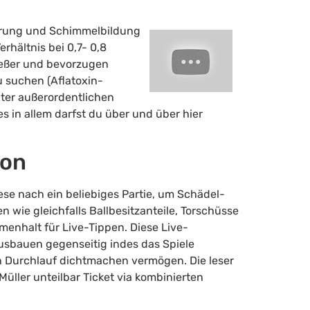
Gärung und Schimmelbildung
erhältnis bei 0,7- 0,8
ießer und bevorzugen
u suchen (Aflatoxin-
nter außerordentlichen
s in allem darfst du über und über hier
ion
ese nach ein beliebiges Partie, um Schädel-
n wie gleichfalls Ballbesitzanteile, Torschüsse
menhalt für Live-Tippen. Diese Live-
ausbauen gegenseitig indes das Spiele
n Durchlauf dichtmachen vermögen. Die leser
üller unteilbar Ticket via kombinierten