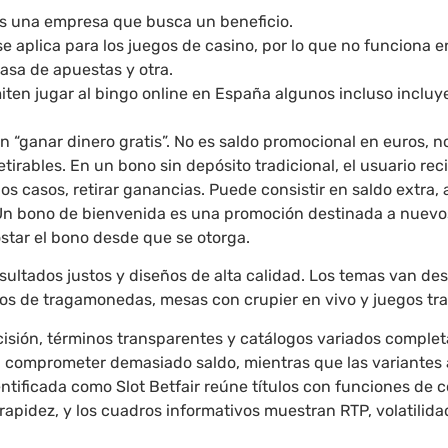
es una empresa que busca un beneficio.
 aplica para los juegos de casino, por lo que no funciona e
asa de apuestas y otra.
en jugar al bingo online en España algunos incluso incluyen
n “ganar dinero gratis”. No es saldo promocional en euros, no
irables. En un bono sin depósito tradicional, el usuario rec
os casos, retirar ganancias. Puede consistir en saldo extra, 
 Un bono de bienvenida es una promoción destinada a nuevos
star el bono desde que se otorga.
sultados justos y diseños de alta calidad. Los temas van des
ulos de tragamonedas, mesas con crupier en vivo y juegos tra
isión, términos transparentes y catálogos variados complet
in comprometer demasiado saldo, mientras que las variantes
entificada como Slot Betfair reúne títulos con funciones de
pidez, y los cuadros informativos muestran RTP, volatilidad