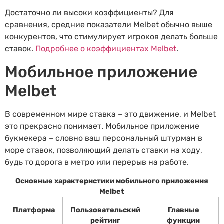
Достаточно ли высоки коэффициенты? Для
сравнения, средние показатели Melbet обычно выше
конкурентов, что стимулирует игроков делать больше
ставок.
Подробнее о коэффициентах Melbet
.
Мобильное приложение
Melbet
В современном мире ставка – это движение, и Melbet
это прекрасно понимает. Мобильное приложение
букмекера – словно ваш персональный штурман в
море ставок, позволяющий делать ставки на ходу,
будь то дорога в метро или перерыв на работе.
Основные характеристики мобильного приложения
Melbet
Платформа
Пользовательский
Главные
рейтинг
функции