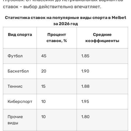
ставок – выбор действительно впечатляет.
Статистика ставок на популярные виды спорта в Melbet
за 2026 год
Вид спорта
Процент
Средние
ставок, %
коэффициенты
Футбол
45
1.85
Баскетбол
20
1.90
Теннис
15
1.88
Киберспорт
10
1.95
Прочие
10
1.80
виды