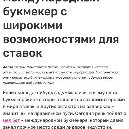
букмекер с
широкими
возможностями для
ставок
Автор статьи: Константин Лесик – опытный эксперт в iGaming,
отвечающий за точность и актуальность информации. Многолетний
опыт аналитики букмекерских платформ помогает сделать обзор
максимально информативным.
Если вы когда-нибудь задумывались, почему одни
букмекерские конторы становятся главными героями
в мире ставок, а другие остаются на задворках –
значит, вы на правильном пути. Сегодня речь пойдет о
мел бет
– международном букмекере, который давно
занял прочное место среди лидеров индустрии.