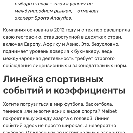
выбора ставок – ключ к успеху на
международном рынке», – отмечает
эксперт Sports Analytics.
Компания основана в 2012 году и с тех пор расширила
свою географию, став доступной в десятках стран,
включая Европу, Африку и Азию. Это, безусловно,
поднимает уровень доверия к букмекеру, ведь
международная деятельность требует строгого
соблюдения лицензионных и законодательных норм.
Линейка спортивных
событий и коэффициенты
Хотите погрузиться в мир футбола, баскетбола,
тенниса или экзотических видов спорта? Melbet
покроет вашу жажду азарта с головой. Линия
событий здесь не просто широкая, а невероятно
глубокая. От классики до нетривиальных вариантов