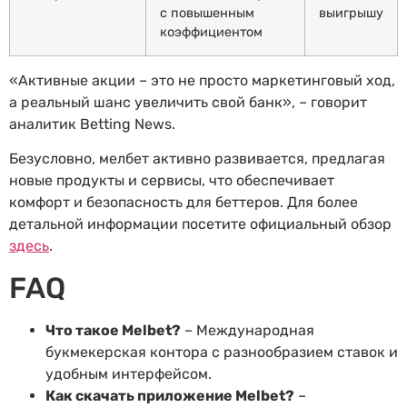
с повышенным
выигрышу
коэффициентом
«Активные акции – это не просто маркетинговый ход,
а реальный шанс увеличить свой банк», – говорит
аналитик Betting News.
Безусловно, мелбет активно развивается, предлагая
новые продукты и сервисы, что обеспечивает
комфорт и безопасность для беттеров. Для более
детальной информации посетите официальный обзор
здесь
.
FAQ
Что такое Melbet?
– Международная
букмекерская контора с разнообразием ставок и
удобным интерфейсом.
Как скачать приложение Melbet?
–