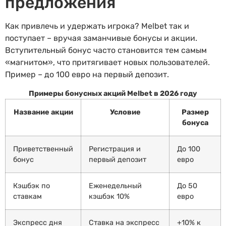
предложения
Как привлечь и удержать игрока? Melbet так и
поступает – вручая заманчивые бонусы и акции.
Вступительный бонус часто становится тем самым
«магнитом», что притягивает новых пользователей.
Пример – до 100 евро на первый депозит.
Примеры бонусных акций Melbet в 2026 году
Название акции
Условие
Размер
бонуса
Приветственный
Регистрация и
До 100
бонус
первый депозит
евро
Кэшбэк по
Еженедельный
До 50
ставкам
кэшбэк 10%
евро
Экспресс дня
Ставка на экспресс
+10% к