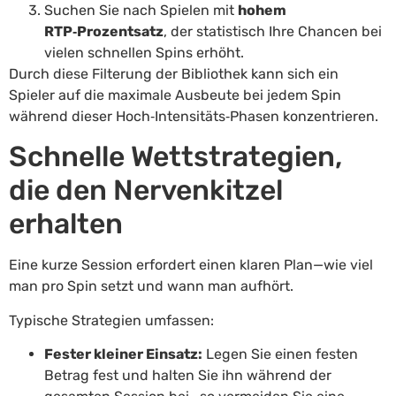
Suchen Sie nach Spielen mit
hohem
RTP‑Prozentsatz
, der statistisch Ihre Chancen bei
vielen schnellen Spins erhöht.
Durch diese Filterung der Bibliothek kann sich ein
Spieler auf die maximale Ausbeute bei jedem Spin
während dieser Hoch‑Intensitäts‑Phasen konzentrieren.
Schnelle Wettstrategien,
die den Nervenkitzel
erhalten
Eine kurze Session erfordert einen klaren Plan—wie viel
man pro Spin setzt und wann man aufhört.
Typische Strategien umfassen:
Fester kleiner Einsatz:
Legen Sie einen festen
Betrag fest und halten Sie ihn während der