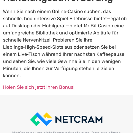
Wenn Sie nach einem Online‑Casino suchen, das
schnelle, hochintensive Spiel‑Erlebnisse bietet—egal ob
auf Desktop oder Mobilgerät—bietet Mr Bit Casino eine
umfangreiche Bibliothek und optimierte Abläufe für
schnelle Nervenkitzel. Probieren Sie Ihre
Lieblings‑High‑Speed‑Slots aus oder setzen Sie bei
einem Live‑Tisch während Ihrer nächsten Kaffeepause
und sehen Sie, wie viele Gewinne Sie in den wenigen
Minuten, die Ihnen zur Verfügung stehen, erzielen
können.
Holen Sie sich jetzt Ihren Bonus!