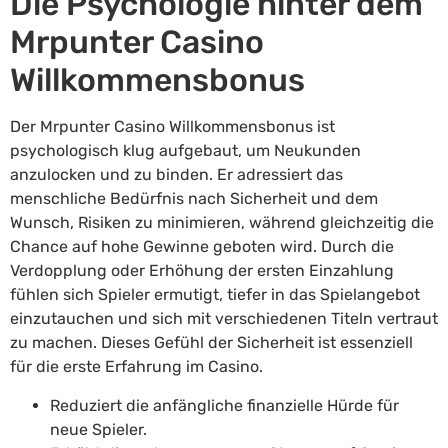
Die Psychologie hinter dem
Mrpunter Casino
Willkommensbonus
Der Mrpunter Casino Willkommensbonus ist
psychologisch klug aufgebaut, um Neukunden
anzulocken und zu binden. Er adressiert das
menschliche Bedürfnis nach Sicherheit und dem
Wunsch, Risiken zu minimieren, während gleichzeitig die
Chance auf hohe Gewinne geboten wird. Durch die
Verdopplung oder Erhöhung der ersten Einzahlung
fühlen sich Spieler ermutigt, tiefer in das Spielangebot
einzutauchen und sich mit verschiedenen Titeln vertraut
zu machen. Dieses Gefühl der Sicherheit ist essenziell
für die erste Erfahrung im Casino.
Reduziert die anfängliche finanzielle Hürde für
neue Spieler.