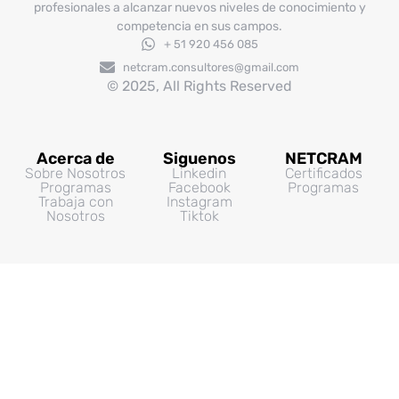
profesionales a alcanzar nuevos niveles de conocimiento y
competencia en sus campos.
+ 51 920 456 085
netcram.consultores@gmail.com
© 2025, All Rights Reserved
Acerca de
Siguenos
NETCRAM
Sobre Nosotros
Linkedin
Certificados
Programas
Facebook
Programas
Trabaja con
Instagram
Nosotros
Tiktok