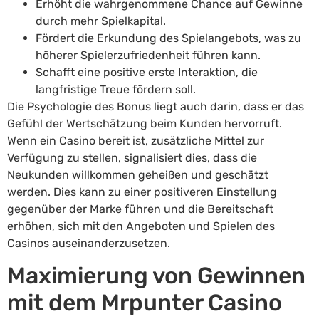
Erhöht die wahrgenommene Chance auf Gewinne
durch mehr Spielkapital.
Fördert die Erkundung des Spielangebots, was zu
höherer Spielerzufriedenheit führen kann.
Schafft eine positive erste Interaktion, die
langfristige Treue fördern soll.
Die Psychologie des Bonus liegt auch darin, dass er das
Gefühl der Wertschätzung beim Kunden hervorruft.
Wenn ein Casino bereit ist, zusätzliche Mittel zur
Verfügung zu stellen, signalisiert dies, dass die
Neukunden willkommen geheißen und geschätzt
werden. Dies kann zu einer positiveren Einstellung
gegenüber der Marke führen und die Bereitschaft
erhöhen, sich mit den Angeboten und Spielen des
Casinos auseinanderzusetzen.
Maximierung von Gewinnen
mit dem Mrpunter Casino